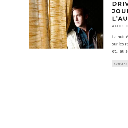
DRI
JOU
L’A
ALICE 
La nuit 
sur les 
et... au
CONCERT