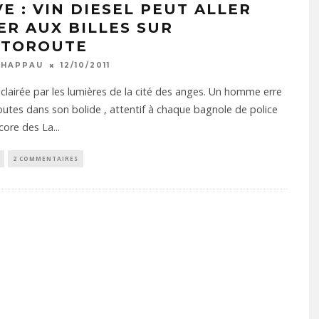
VE : VIN DIESEL PEUT ALLER
ER AUX BILLES SUR
UTOROUTE
CHAPPAU
12/10/2011
éclairée par les lumières de la cité des anges. Un homme erre
routes dans son bolide , attentif à chaque bagnole de police
 score des La
...
2 COMMENTAIRES