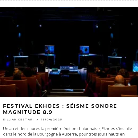
FESTIVAL EKHOES : SÉISME SONORE
MAGNITUDE 8.9
KILLIAN CESTARI
18/04/2025
Un an et demi après la première édition chalonnaise, Ekhoes s’installe
dans le nord de la Bourgogne à Auxerre, pour trois jours hauts en