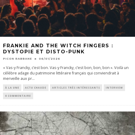
FRANKIE AND THE WITCH FINGERS :
DYSTOPIE ET DISTO-PUNK
PICON RABBANE
06/01/2026
« Vas-y Francky, c’est bon. Vas-y Francky, c’est bon, bon, bon ». Voilà un
célèbre adage du patrimoine littéraire français qui conviendrait à
merveille aux pr
...
À LA UNE
ACTU CHAUDE
ARTICLES TRÈS INTÉRESSANTS
INTERVIEW
0 COMMENTAIRE