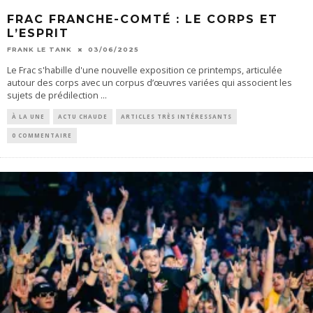
FRAC FRANCHE-COMTÉ : LE CORPS ET
L’ESPRIT
FRANK LE TANK
03/06/2025
Le Frac s'habille d'une nouvelle exposition ce printemps, articulée
autour des corps avec un corpus d’œuvres variées qui associent les
sujets de prédilection
...
À LA UNE
ACTU CHAUDE
ARTICLES TRÈS INTÉRESSANTS
0 COMMENTAIRE