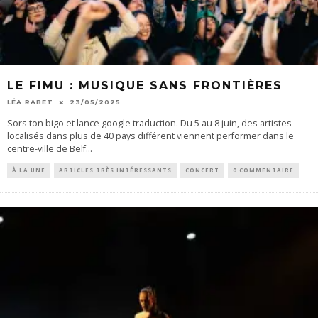
LE FIMU : MUSIQUE SANS FRONTIÈRES
LÉA RABET
23/05/2025
Sors ton bigo et lance google traduction. Du 5 au 8 juin, des artistes
localisés dans plus de 40 pays différent viennent performer dans le
centre-ville de Belf
...
À LA UNE
ARTICLES TRÈS INTÉRESSANTS
CONCERT
0 COMMENTAIRE