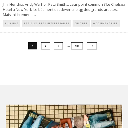
Jimi Hendrix, Andy Warhol, Patti Smith… Leur point commun ? Le Chelsea
Hotel à New York. Le bâtiment est devenu le qg des grands artistes.
Mais initialement,
...
À LA UNE
ARTICLES TRÈS INTÉRESSANTS
CULTURE
0 COMMENTAIRE
…
1
2
3
106