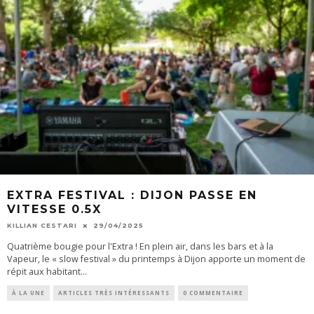
EXTRA FESTIVAL : DIJON PASSE EN
VITESSE 0.5X
KILLIAN CESTARI
29/04/2025
Quatrième bougie pour l'Extra ! En plein air, dans les bars et à la
Vapeur, le « slow festival » du printemps à Dijon apporte un moment de
répit aux habitant
...
À LA UNE
ARTICLES TRÈS INTÉRESSANTS
0 COMMENTAIRE