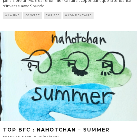
jamais été un MC très renommé ! On dirait cependant que la tendance
s'inverse avec Soundc
...
À LA UNE
CONCERT
TOP BFC
0 COMMENTAIRE
TOP BFC : NAHOTCHAN – SUMMER
FRANK LE TANK
16/04/2025