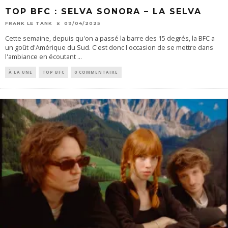
TOP BFC : SELVA SONORA – LA SELVA
FRANK LE TANK
09/04/2025
Cette semaine, depuis qu'on a passé la barre des 15 degrés, la BFC a
un goût d'Amérique du Sud. C'est donc l'occasion de se mettre dans
l'ambiance en écoutant
...
À LA UNE
TOP BFC
0 COMMENTAIRE