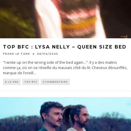
TOP BFC : LYSA NELLY – QUEEN SIZE BED
FRANK LE TANK
26/02/2025
"I woke up on the wrong side of the bed again...". Il y a des matins
comme ça, où on se réveille du mauvais côté du lit. Cheveux ébouriffés,
marque de l’oreill
...
À LA UNE
TOP BFC
0 COMMENTAIRE