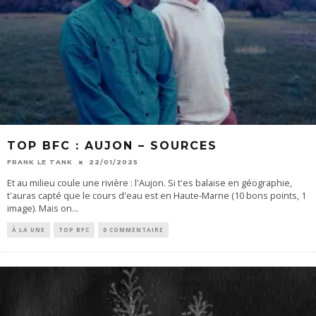
TOP BFC : AUJON – SOURCES
FRANK LE TANK
22/01/2025
Et au milieu coule une rivière : l'Aujon. Si t'es balaise en géographie,
t'auras capté que le cours d'eau est en Haute-Marne (10 bons points, 1
image). Mais on
...
À LA UNE
TOP BFC
0 COMMENTAIRE