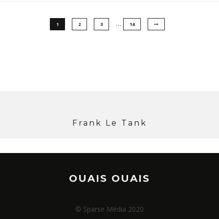
…
1
2
3
14
Frank Le Tank
OUAIS OUAIS
© Sparse Média 2020