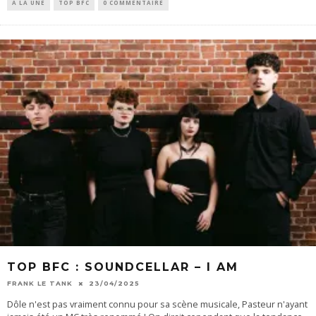
À LA UNE
TOP BFC
0 COMMENTAIRE
TOP BFC : SOUNDCELLAR – I AM
FRANK LE TANK
23/04/2025
Dôle n'est pas vraiment connu pour sa scène musicale, Pasteur n'ayant