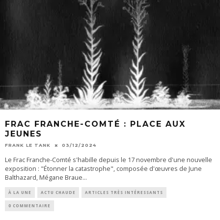
FRAC FRANCHE-COMTÉ : PLACE AUX
JEUNES
FRANK LE TANK
03/12/2024
Le Frac Franche-Comté s'habille depuis le 17 novembre d'une nouvelle
exposition : "Étonner la catastrophe", composée d'œuvres de June
Balthazard, Mégane Braue
...
À LA UNE
ACTU CHAUDE
ARTICLES TRÈS INTÉRESSANTS
0 COMMENTAIRE