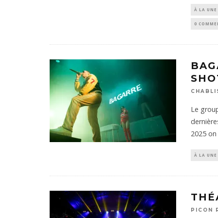
À LA UNE
0 COMME
BAG
SHO
CHABLI
Le group
dernière
2025 on 
À LA UNE
THÉ
PICON 