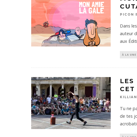
CUT
PICON 
Dans les
auteur d
aux Édit
À LA UNE
LES
CET
KILLIA
Tu ne pa
de tes j
acrobat