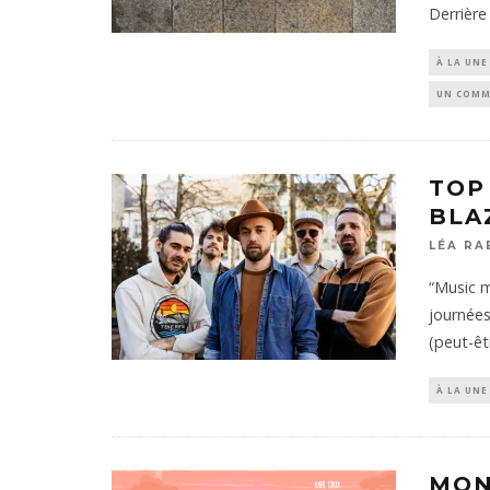
Derrière 
À LA UNE
UN COMM
TOP 
BLA
LÉA RA
“Music m
journées
(peut-êt
À LA UNE
MON