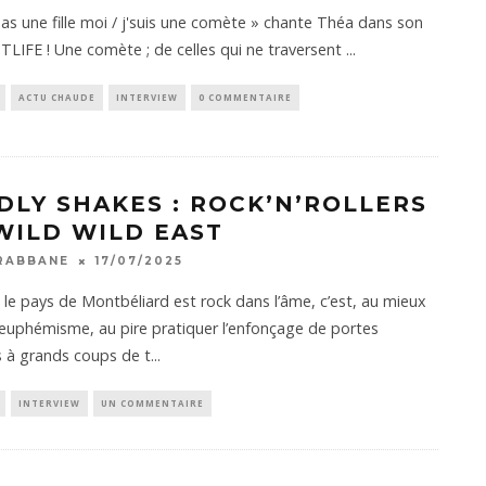
 pas une fille moi / j'suis une comète » chante Théa dans son
STLIFE ! Une comète ; de celles qui ne traversent
...
ACTU CHAUDE
INTERVIEW
0 COMMENTAIRE
DLY SHAKES : ROCK’N’ROLLERS
WILD WILD EAST
RABBANE
17/07/2025
 le pays de Montbéliard est rock dans l’âme, c’est, au mieux
’euphémisme, au pire pratiquer l’enfonçage de portes
 à grands coups de t
...
INTERVIEW
UN COMMENTAIRE