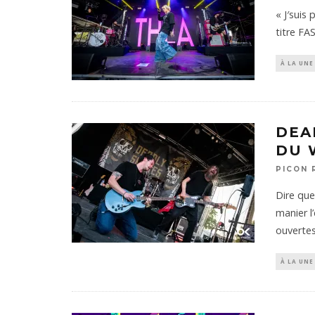
« J′suis
titre FA
À LA UNE
DEA
DU 
PICON 
Dire que
manier l
ouvertes
À LA UNE