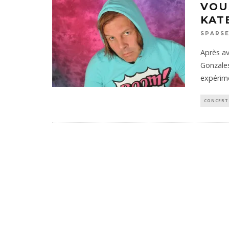
VOU
KAT
SPARSE
Après av
Gonzales
expérim
CONCERT