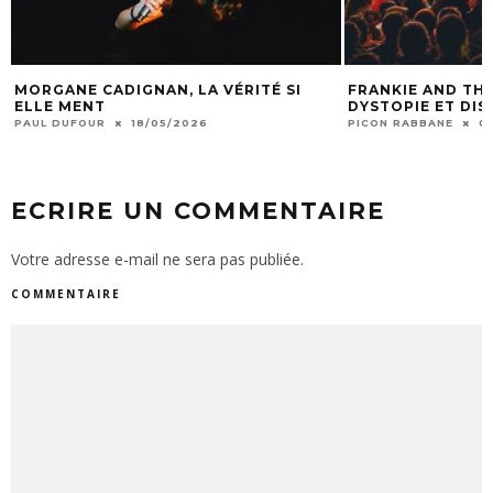
MORGANE CADIGNAN, LA VÉRITÉ SI
FRANKIE AND THE
ELLE MENT
DYSTOPIE ET DI
PAUL DUFOUR
18/05/2026
PICON RABBANE
0
ECRIRE UN COMMENTAIRE
Votre adresse e-mail ne sera pas publiée.
COMMENTAIRE