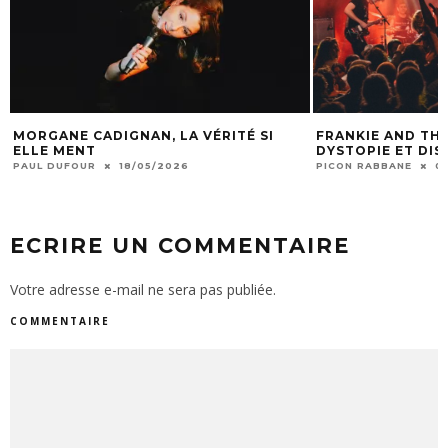
MORGANE CADIGNAN, LA VÉRITÉ SI
FRANKIE AND THE
ELLE MENT
DYSTOPIE ET DI
PAUL DUFOUR
18/05/2026
PICON RABBANE
0
ECRIRE UN COMMENTAIRE
Votre adresse e-mail ne sera pas publiée.
COMMENTAIRE