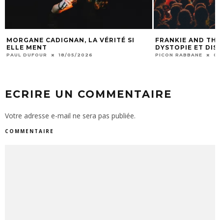
MORGANE CADIGNAN, LA VÉRITÉ SI
FRANKIE AND THE
ELLE MENT
DYSTOPIE ET DI
PAUL DUFOUR
18/05/2026
PICON RABBANE
0
ECRIRE UN COMMENTAIRE
Votre adresse e-mail ne sera pas publiée.
COMMENTAIRE