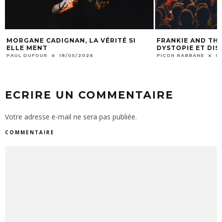
MORGANE CADIGNAN, LA VÉRITÉ SI
FRANKIE AND THE
ELLE MENT
DYSTOPIE ET DI
PAUL DUFOUR
18/05/2026
PICON RABBANE
0
ECRIRE UN COMMENTAIRE
Votre adresse e-mail ne sera pas publiée.
COMMENTAIRE