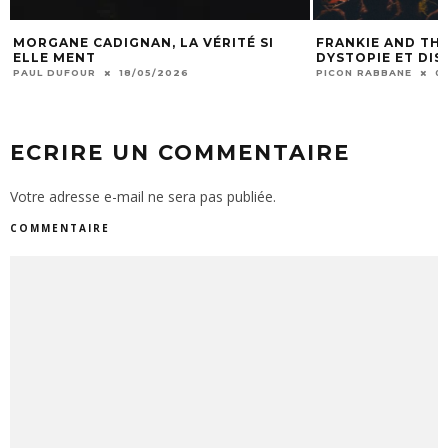
MORGANE CADIGNAN, LA VÉRITÉ SI
FRANKIE AND THE
ELLE MENT
DYSTOPIE ET DI
PAUL DUFOUR
18/05/2026
PICON RABBANE
0
ECRIRE UN COMMENTAIRE
Votre adresse e-mail ne sera pas publiée.
COMMENTAIRE