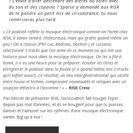
? L’envie d’aller descendre des bières au soleil avec
du son et des copains ? Sparse a demandé aux RISK
de te pondre un petit mix de circonstance, tu nous
remercieras plus tard.
« Ce podcast reflète la musique électronique comme on l’aime chez
RISK, à savoir tendre, chaleureuse, mais qui gratte quand même un
peu ! On a chacun (P’tit Luc, Andreas, Docteur J et Luciano)
sélectionné 3 tracks que l’on aime en ce moment ou qui ont une
histoire pour nous dans la musique électronique. On les a filé à
Konik, il a eu une heure pour se préparer, écouter les titres et
enregistrer le podcast dans la foulée (il a quand même mis 2 tracks
qu’il kiffait aussi!). Le résultat,
un mix intergénérationnel qui oscille
entre house et techno, comprenant nouveautés et reliques
avec un
soupçon d’électro à l’ancienne ! »
–
RISK Crew
Pas besoin de présenter Risk, l’association fait bouger Dijon
depuis pas mal d’années, et ils se bougent pour que tu puisses
danser et t’amuser sur les rythmes d’une musique électronique
variée. Big up à eux !