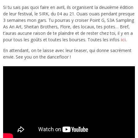
Si tu sais pas quoi faire en avril, ils organisent la deuxième édition
de leur festival, le SIRK, du 04 au 21. Ouais ouais pendant presque
3 semaines mon gars. Tu pourras y croiser Point G, S3A Sampling
As An Art, Sheitan Brothers, Flore, des locaux, tes potes… Bref,
t’auras aucune raison de te plaindre et de rester chez toi, il y en a
pour tous les goûts et toutes les bourses. Toutes les infos
ici
.
En attendant, on te laisse avec leur teaser, qui donne sacrément
envie. See you on the dancefloor !