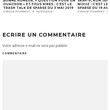
BONNE HUMEUR, « QUESTION POUR UN
SKAP-P, RON JER
OUACHON » ET FOUS RIRES : C’EST LE
NIOUZ : C’EST LE
9
TRASH TALK DE SPARSE DU 3 MAI 2019
SPARSE DU 19 AVR
CYRILLE PICHENOT
10/05/2019
CYRILLE PICHENOT
ECRIRE UN COMMENTAIRE
Votre adresse e-mail ne sera pas publiée.
COMMENTAIRE