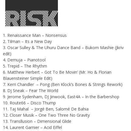
Renaissance Man – Nonsensus
Tilman – Its a New Day
Oscar Sulley & The Uhuru Dance Band – Bukom Mashie (Jkriv
edit)
Demuja – Pianotool
Trepid – The Rhythm
Matthew Herbert – Got To Be Movin’ (Mr. Ho & Florian
Blauensteiner Simple Edit)
Kerri Chandler
– Pong (Ben Klock’s Bones & Strings Rework)
Dj Sneak – Fear The World
Jerome Sydenham, DJ Jinwook, East4A – In the Barbershop
Route66 – Disco Thump
Taj Mahal
– Jorgé Ben, Salomé De Bahia
Closer Musik – One Two Three No Gravity
Transllusion – Dimensional Glide
Laurent Garnier – Acid Eiffel