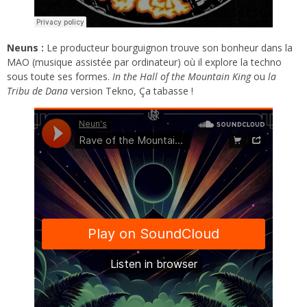
Neuns :
Le producteur bourguignon trouve son bonheur dans la
MAO (musique assistée par ordinateur) où il explore la techno
sous toute ses formes.
In the Hall of the Mountain King
ou
la
Tribu de Dana
version Tekno, Ça tabasse !