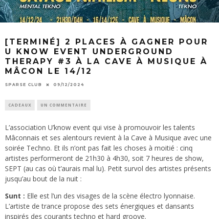
[TERMINÉ] 2 PLACES À GAGNER POUR
U KNOW EVENT UNDERGROUND
THERAPY #3 À LA CAVE À MUSIQUE À
MÂCON LE 14/12
SPARSE CLUB
09/12/2024
CADEAUX
UN COMMENTAIRE
L’association U’know event qui vise à promouvoir les talents
Mâconnais et ses alentours revient à la Cave à Musique avec une
soirée Techno. Et ils n’ont pas fait les choses à moitié : cinq
artistes performeront de 21h30 à 4h30, soit 7 heures de show,
SEPT (au cas où t’aurais mal lu). Petit survol des artistes présents
jusqu’au bout de la nuit :
Sunt :
Elle est l’un des visages de la scène électro lyonnaise.
L’artiste de trance propose des sets énergiques et dansants
inspirés des courants techno et hard groove.