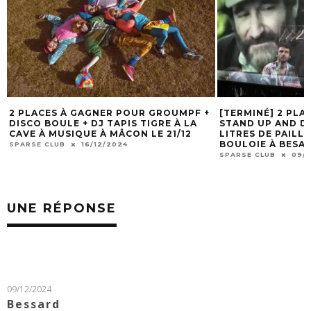
2 PLACES À GAGNER POUR GROUMPF +
[TERMINÉ] 2 PLA
DISCO BOULE + DJ TAPIS TIGRE À LA
STAND UP AND D
CAVE À MUSIQUE À MÂCON LE 21/12
LITRES DE PAILL
BOULOIE À BESAN
SPARSE CLUB
16/12/2024
SPARSE CLUB
09/1
UNE RÉPONSE
09/12/2024
Bessard