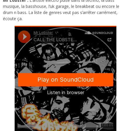
Mr Lobster :
L’artiste électro puise dans la techno, la bass
musique, la basshouse, l’uk garage, le breakbeat ou encore le
drum n bass. La liste de genres veut pas s’arrêter carrément,
écoute ça.