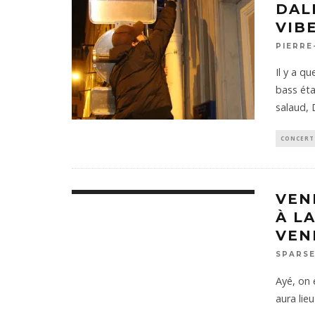
DAL
VIBE
PIERRE
Il y a q
bass éta
salaud, 
CONCERT
VEN
À L
VEN
SPARSE
Ayé, on 
aura lie