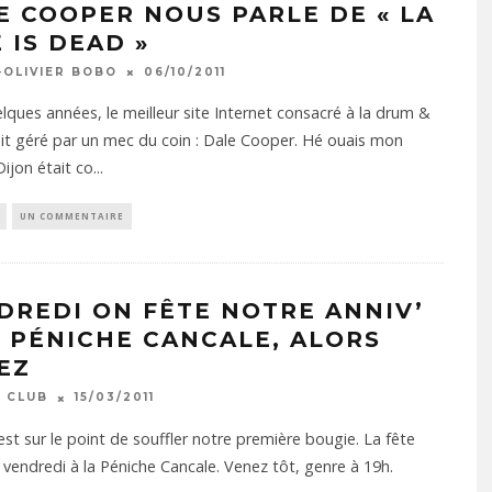
E COOPER NOUS PARLE DE « LA
 IS DEAD »
-OLIVIER BOBO
06/10/2011
uelques années, le meilleur site Internet consacré à la drum &
it géré par un mec du coin : Dale Cooper. Hé ouais mon
Dijon était co
...
UN COMMENTAIRE
DREDI ON FÊTE NOTRE ANNIV’
A PÉNICHE CANCALE, ALORS
EZ
 CLUB
15/03/2011
est sur le point de souffler notre première bougie. La fête
u vendredi à la Péniche Cancale. Venez tôt, genre à 19h.