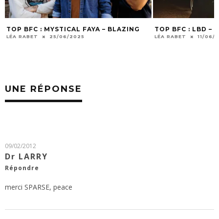
TOP BFC : LBD – COCCOTTI
TOP BFC : DIAM
WAVES
LÉA RABET
11/06/2025
LÉA RABET
28/05
UNE RÉPONSE
09/02/2012
Dr LARRY
Répondre
merci SPARSE, peace