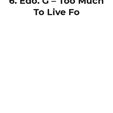
6. Edo. G – Too Much
To Live Fo