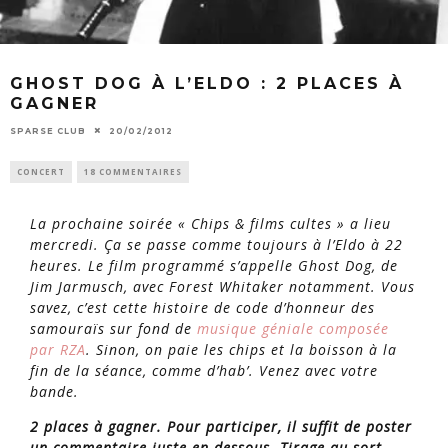
GHOST DOG À L’ELDO : 2 PLACES À
GAGNER
SPARSE CLUB
20/02/2012
CONCERT
18 COMMENTAIRES
La prochaine soirée « Chips & films cultes » a lieu
mercredi. Ça se passe comme toujours à l’Eldo à 22
heures. Le film programmé s’appelle Ghost Dog, de
Jim Jarmusch, avec Forest Whitaker notamment. Vous
savez, c’est cette histoire de code d’honneur des
samouraïs sur fond de
musique géniale composée
par RZA
. Sinon, on paie les chips et la boisson à la
fin de la séance, comme d’hab’. Venez avec votre
bande.
2 places à gagner. Pour participer, il suffit de poster
un commentaire juste en dessous. Tirage au sort