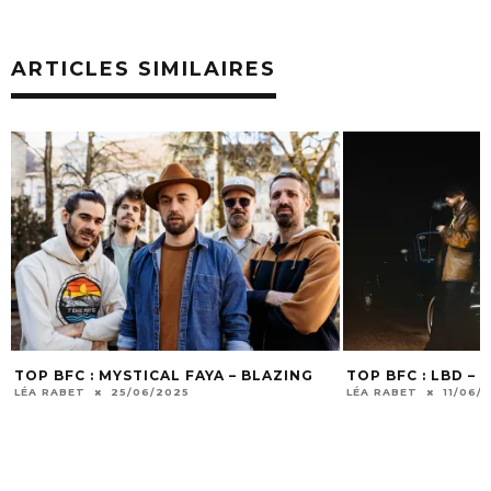
ARTICLES SIMILAIRES
TOP BFC : MYSTICAL FAYA – BLAZING
TOP BFC : LBD –
LÉA RABET
25/06/2025
LÉA RABET
11/06/