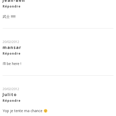
Jean-Ben
Répondre
武士 !!!!!!
20/02/2012
mansar
Répondre
I’ll be here !
20/02/2012
Julito
Répondre
Yop je tente ma chance