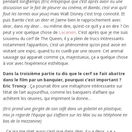
pendant longtemps
(Eric m’explique que c’est après avoir eu une
discussion sur le fait de pleurer au cinéma, et Bambi, c’est vrai qu’il
fout les larmes aux yeux)
mais Walt Disney c’est trop connoté. Et
puis Bambi c’est un
deer
et j’aime bien le rapprochement avec
dear
, dans
my dear
… ou même dire, qu’est-ce qu’il y a en dire ? On
peut y voir quelque chose de
Lacanien
. C’est après que je me suis
souvenu du cerf de The Queen, il y a plein de trucs intéressants
notamment l’apparition, c’est un phénomène qu’on peut avoir en
visitant une expo, quand tu es cueilli par une œuvre. Cet animal
sauvage qui apparait comme ça, majestueux, ça a quelque chose
à voir avec l’expérience esthétique.
Dans la troisième partie tu dis que le cerf se fait abattre
dans le film par un banquier, pourquoi c’est important ?
Eric Troncy
: Ça pourrait être une métaphore intéressante sur
l’état de l’art aujourd’hui, comme les banquiers d’affaire qui
achètent les œuvres, qui impriment la donne…
(Eric prend une gorgée de son café dans un gobelet en plastique,
moi je regarde l’équipe qui s’affaire sur les Mac ou au téléphone en
bas de la mezzanine)
…Ce qui me plait aussi c’est que dans
deer
, il y a deux « e »,