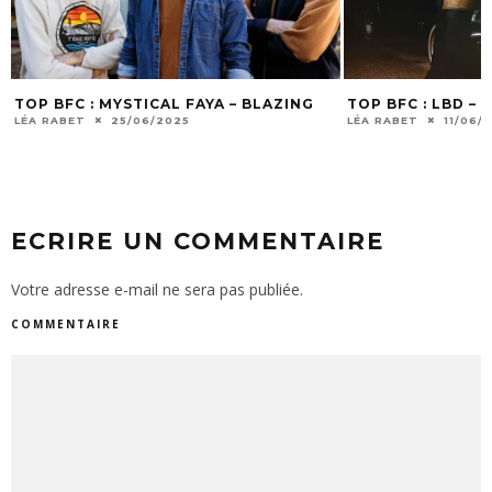
TOP BFC : MYSTICAL FAYA – BLAZING
TOP BFC : LBD –
LÉA RABET
25/06/2025
LÉA RABET
11/06/
ECRIRE UN COMMENTAIRE
Votre adresse e-mail ne sera pas publiée.
COMMENTAIRE