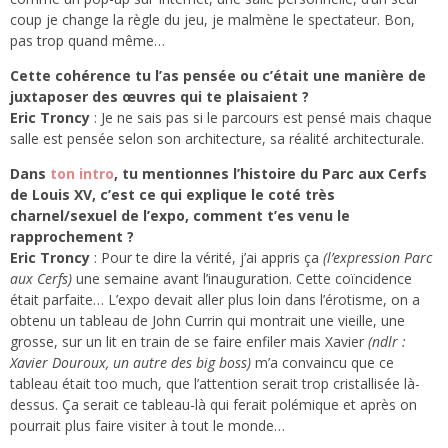
coup je change la règle du jeu, je malmène le spectateur. Bon,
pas trop quand même…
Cette cohérence tu l’as pensée ou c’était une manière de
juxtaposer des œuvres qui te plaisaient ?
Eric Troncy
: Je ne sais pas si le parcours est pensé mais chaque
salle est pensée selon son architecture, sa réalité architecturale.
Dans
ton intro
, tu mentionnes l’histoire du Parc aux Cerfs
de Louis XV, c’est ce qui explique le coté très
charnel/sexuel de l’expo, comment t’es venu le
rapprochement ?
Eric Troncy
: Pour te dire la vérité, j’ai appris ça
(l’expression Parc
aux Cerfs)
une semaine avant l’inauguration. Cette coïncidence
était parfaite… L’expo devait aller plus loin dans l’érotisme, on a
obtenu un tableau de John Currin qui montrait une vieille, une
grosse, sur un lit en train de se faire enfiler mais Xavier
(ndlr :
Xavier Douroux, un autre des big boss)
m’a convaincu que ce
tableau était too much, que l’attention serait trop cristallisée là-
dessus. Ça serait ce tableau-là qui ferait polémique et après on
pourrait plus faire visiter à tout le monde…