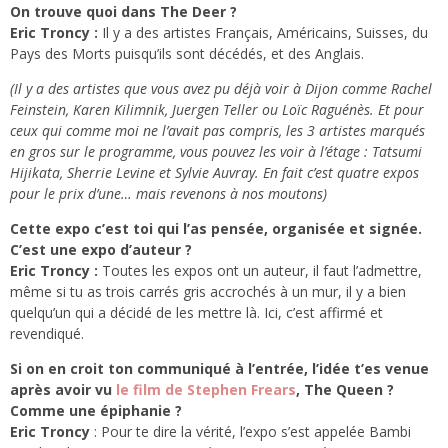
On trouve quoi dans The Deer ?
Eric Troncy :
Il y a des artistes Français, Américains, Suisses, du
Pays des Morts puisqu’ils sont décédés, et des Anglais.
(Il y a des artistes que vous avez pu déjà voir à Dijon comme Rachel
Feinstein, Karen Kilimnik, Juergen Teller ou Loïc Raguénès. Et pour
ceux qui comme moi ne l’avait pas compris, les 3 artistes marqués
en gros sur le programme, vous pouvez les voir à l’étage : Tatsumi
Hijikata, Sherrie Levine et Sylvie Auvray. En fait c’est quatre expos
pour le prix d’une… mais revenons à nos moutons)
Cette expo c’est toi qui l’as pensée, organisée et signée.
C’est une expo d’auteur ?
Eric Troncy :
Toutes les expos ont un auteur, il faut l’admettre,
même si tu as trois carrés gris accrochés à un mur, il y a bien
quelqu’un qui a décidé de les mettre là. Ici, c’est affirmé et
revendiqué.
Si on en croit ton communiqué à l’entrée, l’idée t’es venue
après avoir vu
le film de Stephen Frears
, The Queen ?
Comme une épiphanie ?
Eric Troncy
: Pour te dire la vérité, l’expo s’est appelée Bambi