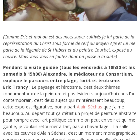
(Comme Eric et moi on est des mecs super cultivés je lui parle de la
représentation du Christ sous forme de cerf au Moyen Age et lui me
parle de la légende de St Hubert et du peintre Courbet, exposé au
Louvre. Mais vous vous en foutez donc on passe à la suite)
Pendant la visite guidée (tous les vendredis à 18h30 et les
samedis à 15h00) Alexandre, le médiateur du Consortium,
explique le parcours entre plage, forêt et érotisme.
Eric Troncy
: Le paysage et l’érotisme, c’est deux thèmes
fondamentaux de la peinture et pas évidents aujourd’hui dans l’art
contemporain, c’est deux sujets qui m’intéressent beaucoup,
cette expo est figurative, bon à part
Alain Séchas
que j’aime
beaucoup. Au départ tout ça c’était un projet de peinture abstraite
pour rompre avec l’art politique comme on peut en voir et qui me
gonfle, je voulais retourner à l’art, pas au bavardage. La salle
avec les œuvres d’Alain Séchas, c’est un moment monographique,
comme un pop-up sur Internet, une salle personnelle, d’un seul