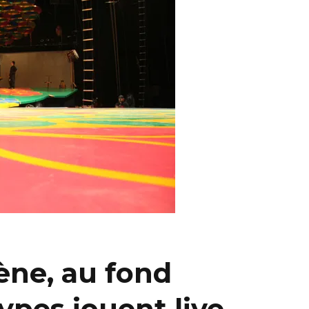
ène, au fond
types jouent live