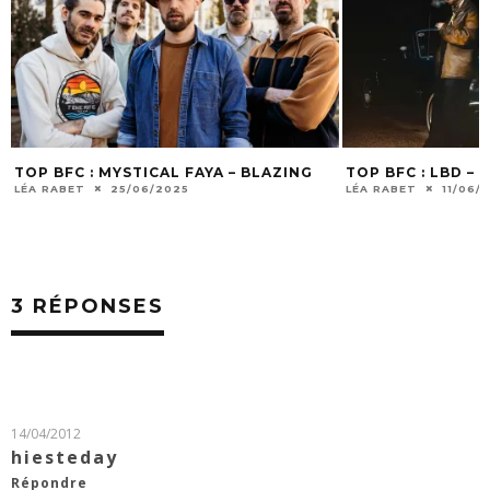
TOP BFC : MYSTICAL FAYA – BLAZING
TOP BFC : LBD –
LÉA RABET
25/06/2025
LÉA RABET
11/06/
3 RÉPONSES
14/04/2012
hiesteday
Répondre