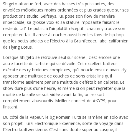
Shigeto attaque fort, avec des basses très puissantes, des
envolées mélodiques moins ordonnées et plus crades que sur ses
productions studio. Selfsays, lui, pose son flow de manière
impeccable, sa grosse voix et sa stature imposante faisant le
reste du taf’. Le public à l’air plutôt réceptif : chacun y trouve son
compte en fait. Il arrive à toucher aussi bien les fans de hip-hop
que les petits addicts de l’électro à la Brainfeeder, label californien
de Flying Lotus.
Lorsque Shigeto se retrouve seul sur scène ; c’est encore une
autre facette de l’artiste qui se dévoile. Cet excellent batteur
exécute des rythmiques complexes, qu’il boucle ensuite avant d’y
apposer une multitude de couches de sons cristallins qu’il
transforme aisément par une multitude d’effets bien calibrés. Le
show dure plus d’une heure, et même si on peut regretter que la
moitié de la salle se soit vidée avant la fin, on ressort
complètement abasourdis. Meilleur concert de #KYP9, pour
l’instant.
Du côté de la Vapeur, le bg Romain Turzi se ramène en solo avec
son projet Turzi Electronique Experience, sorte de voyage dans
l’électro kraftwerkienne. C’est sans doute super au casque, il