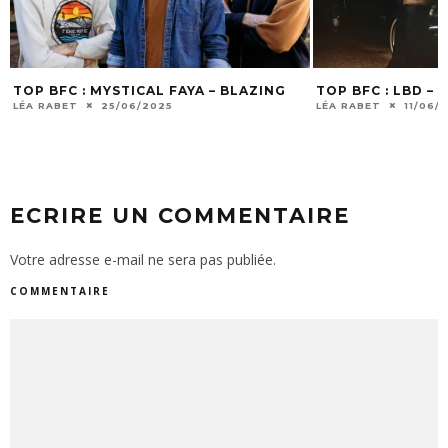
TOP BFC : MYSTICAL FAYA – BLAZING
TOP BFC : LBD –
LÉA RABET
25/06/2025
LÉA RABET
11/06/
ECRIRE UN COMMENTAIRE
Votre adresse e-mail ne sera pas publiée.
COMMENTAIRE