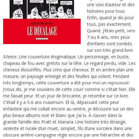
une voix d’auteur et des
histoires pour tous.
Enfin, quand je dis pour
tous, pas exactement.
Quand, j’étais petit, vers
7 ou 8 ans, mes yeux
d’enfants sont tombés
sur son très grand livre
Silence
. Une couverture énigmatique. Un personnage, en buste,
chapeau de fou avec grelots sur la tête. Le regard perdu, vide. Les
cheveux ébouriffés. Plus crins que cheveux. Et en arrière plan une
masure, un paysage enneigé et des feuilles qui volent. Pendant
très longtemps, cette couverture a été pour moi un repoussoir.
J’vous dis, je me souviens de cette couv’ comme si c’était hier. Elle
me faisait peur. Et un jour de brocante, je retombe sur ce livre.
C’était il y a 5-6 ans maximum. Et là, dépassant cette peur
enfantine qui me collait encore au ventre, je découvre sur un des
plus beaux albums noir et blanc que j’ai lu. À classer dans la
grande famille des Pratt et Manara. Une histoire très étrange,
violente et rurale d’un muet, simplet, fils d’une sorcière dans une
obscure arrière-campagne régie encore par une hiérarchie et des