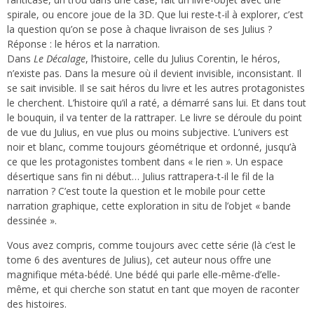
spirale, ou encore joue de la 3D. Que lui reste-t-il à explorer, c’est
la question qu’on se pose à chaque livraison de ses Julius ?
Réponse : le héros et la narration.
Dans
Le Décalage
, l’histoire, celle du Julius Corentin, le héros,
n’existe pas. Dans la mesure où il devient invisible, inconsistant. Il
se sait invisible. Il se sait héros du livre et les autres protagonistes
le cherchent. L’histoire qu’il a raté, a démarré sans lui. Et dans tout
le bouquin, il va tenter de la rattraper. Le livre se déroule du point
de vue du Julius, en vue plus ou moins subjective. L’univers est
noir et blanc, comme toujours géométrique et ordonné, jusqu’à
ce que les protagonistes tombent dans « le rien ». Un espace
désertique sans fin ni début… Julius rattrapera-t-il le fil de la
narration ? C’est toute la question et le mobile pour cette
narration graphique, cette exploration in situ de l’objet « bande
dessinée ».
Vous avez compris, comme toujours avec cette série (là c’est le
tome 6 des aventures de Julius), cet auteur nous offre une
magnifique méta-bédé. Une bédé qui parle elle-même-d’elle-
même, et qui cherche son statut en tant que moyen de raconter
des histoires.