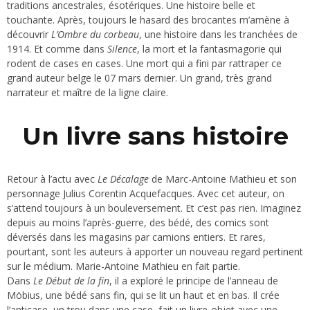
traditions ancestrales, ésotériques. Une histoire belle et
touchante. Après, toujours le hasard des brocantes m’amène à
découvrir
L’Ombre du corbeau
, une histoire dans les tranchées de
1914. Et comme dans
Silence
, la mort et la fantasmagorie qui
rodent de cases en cases. Une mort qui a fini par rattraper ce
grand auteur belge le 07 mars dernier. Un grand, très grand
narrateur et maître de la ligne claire.
Un livre sans histoire
Retour à l’actu avec
Le Décalage
de Marc-Antoine Mathieu et son
personnage Julius Corentin Acquefacques. Avec cet auteur, on
s’attend toujours à un bouleversement. Et c’est pas rien. Imaginez
depuis au moins l’après-guerre, des bédé, des comics sont
déversés dans les magasins par camions entiers. Et rares,
pourtant, sont les auteurs à apporter un nouveau regard pertinent
sur le médium. Marie-Antoine Mathieu en fait partie.
Dans
Le Début de la fin
, il a exploré le principe de l’anneau de
Möbius, une bédé sans fin, qui se lit un haut et en bas. Il crée
l’anticase, un trou dans une case, fait un livre-objet avec une