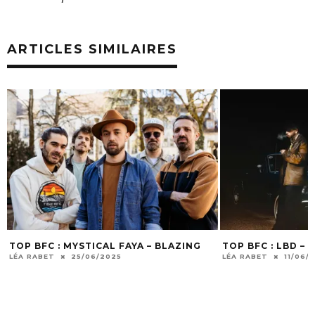
ARTICLES SIMILAIRES
TOP BFC : MYSTICAL FAYA – BLAZING
TOP BFC : LBD –
LÉA RABET
25/06/2025
LÉA RABET
11/06/