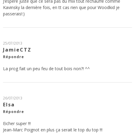
J’espère juste que ce sera pas du mix tout réchauffé comme
Kavinsky la dernière fois, en tt cas rien que pour Woodkid je
passerais!:)
25/07/2013
JamieCTZ
Répondre
La prog fait un peu feu de tout bois non?! ^^
26/07/2013
Elsa
Répondre
Eicher super !!!
Jean-Marc Poignot en plus ça serait le top du top !!!