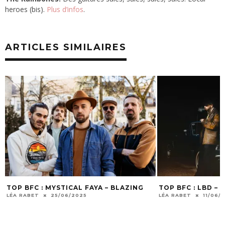
heroes (bis).
Plus d’infos
.
ARTICLES SIMILAIRES
YA – BLAZING
TOP BFC : LBD – COCCOTTI
TO
W
LÉA RABET
11/06/2025
LÉ