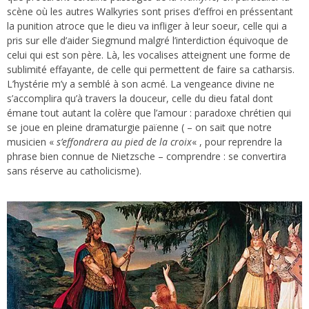
scène où les autres Walkyries sont prises d’effroi en préssentant
la punition atroce que le dieu va infliger à leur soeur, celle qui a
pris sur elle d’aider Siegmund malgré l’interdiction équivoque de
celui qui est son père. Là, les vocalises atteignent une forme de
sublimité effayante, de celle qui permettent de faire sa catharsis.
L’hystérie m’y a semblé à son acmé. La vengeance divine ne
s’accomplira qu’à travers la douceur, celle du dieu fatal dont
émane tout autant la colère que l’amour : paradoxe chrétien qui
se joue en pleine dramaturgie païenne ( – on sait que notre
musicien «
s’effondrera au pied de la croix
« , pour reprendre la
phrase bien connue de Nietzsche – comprendre : se convertira
sans réserve au catholicisme).