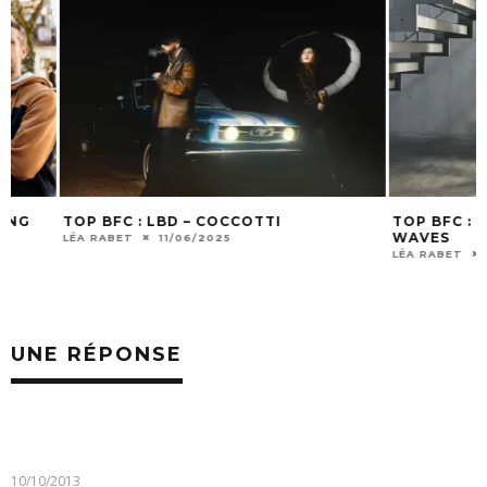
TOP BFC : LBD – COCCOTTI
TOP BFC : DIAMO
WAVES
LÉA RABET
11/06/2025
LÉA RABET
28/05/
UNE RÉPONSE
10/10/2013