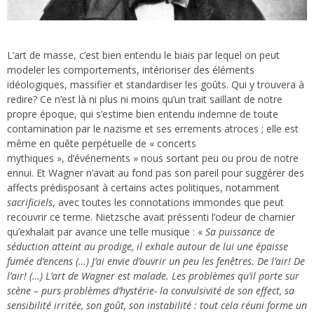
L’art de masse, c’est bien entendu le biais par lequel on peut
modeler les comportements, intérioriser des éléments
idéologiques, massifier et standardiser les goûts. Qui y trouvera à
redire? Ce n’est là ni plus ni moins qu’un trait saillant de notre
propre époque, qui s’estime bien entendu indemne de toute
contamination par le nazisme et ses errements atroces ; elle est
même en quête perpétuelle de « concerts
mythiques », d’événements » nous sortant peu ou prou de notre
ennui. Et Wagner n’avait au fond pas son pareil pour suggérer des
affects prédisposant à certains actes politiques, notamment
sacrificiels
, avec toutes les connotations immondes que peut
recouvrir ce terme. Nietzsche avait préssenti l’odeur de charnier
qu’exhalait par avance une telle musique : «
Sa puissance de
séduction atteint au prodige, il exhale autour de lui une épaisse
fumée d’encens (…) J’ai envie d’ouvrir un peu les fenêtres. De l’air! De
l’air! (…) L’art de Wagner est malade. Les problèmes qu’il porte sur
scène – purs problèmes d’hystérie- la convulsivité de son effect, sa
sensibilité irritée, son goût, son instabilité : tout cela réuni forme un