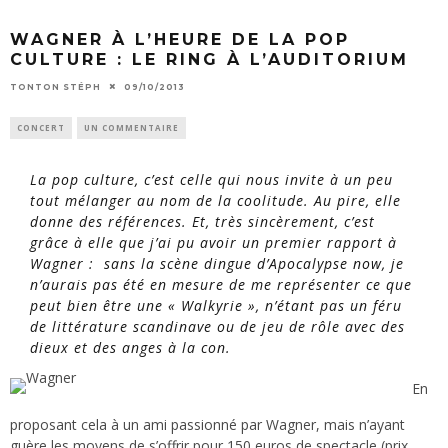
WAGNER À L’HEURE DE LA POP
CULTURE : LE RING À L’AUDITORIUM
TONTON STÉPH
09/10/2013
CONCERT
UN COMMENTAIRE
La pop culture, c’est celle qui nous invite à un peu
tout mélanger au nom de la coolitude. Au pire, elle
donne des références. Et, très sincèrement, c’est
grâce à elle que j’ai pu avoir un premier rapport à
Wagner : sans la scène dingue d’
Apocalypse now
, je
n’aurais pas été en mesure de me représenter ce que
peut bien être une « Walkyrie », n’étant pas un féru
de littérature scandinave ou de jeu de rôle avec des
dieux et des anges à la con.
En
proposant cela à un ami passionné par Wagner, mais n’ayant
guère les moyens de s’offrir pour 150 euros de spectacle (prix