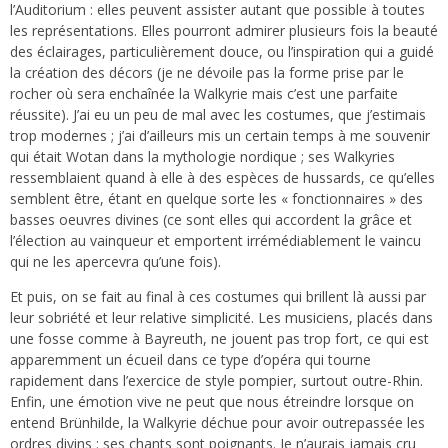
l’Auditorium : elles peuvent assister autant que possible à toutes
les représentations. Elles pourront admirer plusieurs fois la beauté
des éclairages, particulièrement douce, ou l’inspiration qui a guidé
la création des décors (je ne dévoile pas la forme prise par le
rocher où sera enchaînée la Walkyrie mais c’est une parfaite
réussite). J’ai eu un peu de mal avec les costumes, que j’estimais
trop modernes ; j’ai d’ailleurs mis un certain temps à me souvenir
qui était Wotan dans la mythologie nordique ; ses Walkyries
ressemblaient quand à elle à des espèces de hussards, ce qu’elles
semblent être, étant en quelque sorte les « fonctionnaires » des
basses oeuvres divines (ce sont elles qui accordent la grâce et
l’élection au vainqueur et emportent irrémédiablement le vaincu
qui ne les apercevra qu’une fois).
Et puis, on se fait au final à ces costumes qui brillent là aussi par
leur sobriété et leur relative simplicité. Les musiciens, placés dans
une fosse comme à Bayreuth, ne jouent pas trop fort, ce qui est
apparemment un écueil dans ce type d’opéra qui tourne
rapidement dans l’exercice de style pompier, surtout outre-Rhin.
Enfin, une émotion vive ne peut que nous étreindre lorsque on
entend Brünhilde, la Walkyrie déchue pour avoir outrepassée les
ordres divins : ses chants sont poignants. Je n’aurais jamais cru