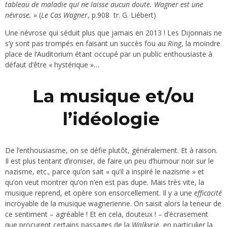
tableau de maladie qui ne laisse aucun doute. Wagner est une
névrose.
» (
Le Cas Wagner
, p.908 tr. G. Liébert)
Une névrose qui séduit plus que jamais en 2013 ! Les Dijonnais ne
s’y sont pas trompés en faisant un succès fou au
Ring
, la moindre
place de l’Auditorium étant occupé par un public enthousiaste à
défaut d’être « hystérique »…
La musique et/ou
l’idéologie
De l’enthousiasme, on se défie plutôt, généralement. Et à raison.
Il est plus tentant d’ironiser, de faire un peu d’humour noir sur le
nazisme, etc., parce qu’on sait « qu’il a inspiré le nazisme » et
qu’on veut montrer qu’on n’en est pas dupe. Mais très vite, la
musique reprend, et opère son ensorcellement. Il y a une
efficacité
incroyable de la musique wagnerienne. On saisit alors la teneur de
ce sentiment – agréable ! Et en cela, douteux ! – d’écrasement
que procurent certains passages de la
Walkyrie
, en particulier la