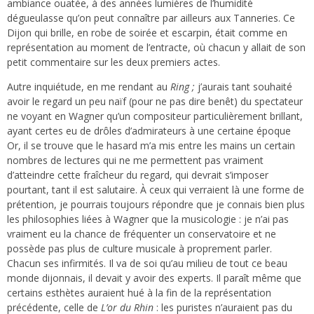
ambiance ouatée, à des années lumières de l’humidité
dégueulasse qu’on peut connaître par ailleurs aux Tanneries. Ce
Dijon qui brille, en robe de soirée et escarpin, était comme en
représentation au moment de l’entracte, où chacun y allait de son
petit commentaire sur les deux premiers actes.
Autre inquiétude, en me rendant au
Ring ;
j’aurais tant souhaité
avoir le regard un peu naïf (pour ne pas dire benêt) du spectateur
ne voyant en Wagner qu’un compositeur particulièrement brillant,
ayant certes eu de drôles d’admirateurs à une certaine époque
Or, il se trouve que le hasard m’a mis entre les mains un certain
nombres de lectures qui ne me permettent pas vraiment
d’atteindre cette fraîcheur du regard, qui devrait s’imposer
pourtant, tant il est salutaire. À ceux qui verraient là une forme de
prétention, je pourrais toujours répondre que je connais bien plus
les philosophies liées à Wagner que la musicologie : je n’ai pas
vraiment eu la chance de fréquenter un conservatoire et ne
possède pas plus de culture musicale à proprement parler.
Chacun ses infirmités. Il va de soi qu’au milieu de tout ce beau
monde dijonnais, il devait y avoir des experts. Il paraît même que
certains esthètes auraient hué à la fin de la représentation
précédente, celle de
L’or du Rhin
: les puristes n’auraient pas du