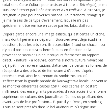
total sans Carte Culture pour assister à toute la
Tetralogie
), je me
suis laissé tenter par l’idée d’assister à
La Walkyrie.
À dire vrai, je
craignais le pire pour diverses raisons. Tout d’abord, l’image que
je me faisais de ce type d’événement, laquelle n’a pas
spécialement été remise en cause par les faits, d’ailleurs.
L’opéra garde encore une image élitiste, qui est certes un cliché,
mais dont il peine à se départir… Bourdieu avait déjà étudié la
question : tous les arts sont-ils accessibles à tout un chacun, ou
n’y a-t-il pas des oeuvres hermétiques en fonction de la
provenance sociale? On peut toujours fantasmer un rapport
direct, « naturel » à l’oeuvre, comme si notre culture n’avait pas
déjà pétri nos représentations d’attentes, de certaines formes de
réceptivité à des arts, et de fermeture à d’autres. L’opéra
représenterait ainsi le summum du snobisme, lieu où
s’effectuerait la grande parade de l’
intelligentsia
locale : doivent ici
se montrer différentes castes CSP+ : des cadres en costard
millimétré, des enseignants persuadés d’avoir accès à une forme
supérieure de culture, des journalistes fébriles ou profitant des
avantages de leur profession… Et puis il y a Rebs’, en smoking.
Tous se sont pressés dans le bel Auditorium où règne une