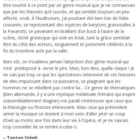
être touché à ce point par un genre musical que je ne connaissais
que par les théories qu’il suscite, et qui semble toujours un peu
affecté, snob. À l’Auditorium, j’ai pourtant été bien loin de l’idée
courante, se représentant des espèces de barytons grassouilles à
la Pavarotti, se pavanant en braillant d’un bout à l’autre de la
scène, cliché grotesque qui vole en éclat, tant la grâce semblait
être du côté des acteurs, longuement et justement célébrés à la
fin du troisième acte par la salle.
Bien sûr, on n’oubliera jamais l’abjection d’un génie musical qui
s’est prédisposé à servir le pire. Mais, bon dieu, quelle claque ! Je
ne sais pas trop ce que les spectateurs retiennent de ces histoires
de dieu impuissant dans sa puissance, se plaignant que les
hommes ne se rebellent pas contre lui… Ce genre de thématiques
(bien allemande, il y a une mystique médiévale rhénane qui inspire
vraisemblablement Wagner) me paraît n’intéresser que ceux que
la théologie ou l’histoire intéressent. Mais ceux qui prétendent
aimer la musique se doivent à mon sens d’aller jeter un coup
d’oeil au moins une fois dans leur vie à l’opéra, et je ne saurais
trop conseiller de se rendre à celui-ci.
– Tonton Stéph