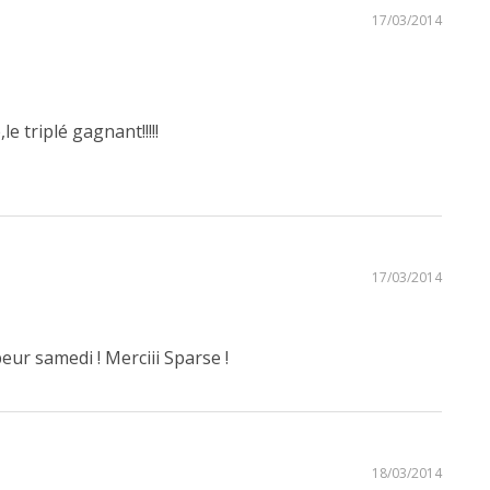
17/03/2014
 triplé gagnant!!!!!
17/03/2014
eur samedi ! Merciii Sparse !
18/03/2014