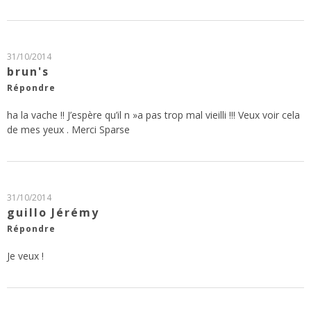
31/10/2014
brun's
Répondre
ha la vache !! J’espère qu’il n »a pas trop mal vieilli !!! Veux voir cela
de mes yeux . Merci Sparse
31/10/2014
guillo Jérémy
Répondre
Je veux !