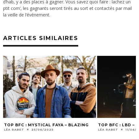
d’hab, y a des places à gagner. Vous savez quoi faire : lachez un
ptit com’, les gagnants seront tirés au sort et contactés par mail
la veille de l’événement.
ARTICLES SIMILAIRES
TOP BFC : MYSTICAL FAYA – BLAZING
TOP BFC : LBD –
LÉA RABET
25/06/2025
LÉA RABET
11/06/