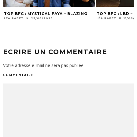
TOP BFC : LBD – COCCOTTI
TOP BFC : DIA
WAVES
LÉA RABET
11/06/2025
LÉA RABET
28/0
ECRIRE UN COMMENTAIRE
Votre adresse e-mail ne sera pas publiée.
COMMENTAIRE