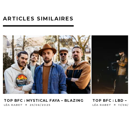
ARTICLES SIMILAIRES
TOP BFC : LBD – COCCOTTI
TOP BFC : DIAM
WAVES
LÉA RABET
11/06/2025
LÉA RABET
28/05