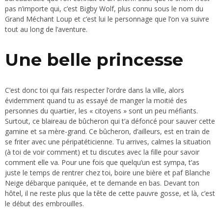
pas n’importe qui, c’est Bigby Wolf, plus connu sous le nom du
Grand Méchant Loup et c’est lui le personnage que l’on va suivre
tout au long de l’aventure.
Une belle princesse
C’est donc toi qui fais respecter l’ordre dans la ville, alors
évidemment quand tu as essayé de manger la moitié des
personnes du quartier, les « citoyens » sont un peu méfiants.
Surtout, ce blaireau de bûcheron qui t’a défoncé pour sauver cette
gamine et sa mère-grand. Ce bûcheron, d’ailleurs, est en train de
se friter avec une péripatéticienne. Tu arrives, calmes la situation
(à toi de voir comment) et tu discutes avec la fille pour savoir
comment elle va. Pour une fois que quelqu’un est sympa, t’as
juste le temps de rentrer chez toi, boire une bière et paf Blanche
Neige débarque paniquée, et te demande en bas. Devant ton
hôtel, il ne reste plus que la tête de cette pauvre gosse, et là, c’est
le début des embrouilles.