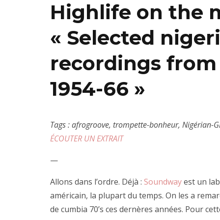
Highlife on the
« Selected niger
recordings from
1954-66 »
Tags : afrogroove, trompette-bonheur, Nigérian-
ÉCOUTER UN EXTRAIT
—
Allons dans l’ordre. Déjà :
Soundway
est un lab
américain, la plupart du temps. On les a rema
de cumbia 70’s ces dernères années. Pour cette 