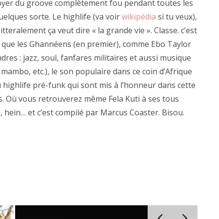
oyer du groove complètement fou pendant toutes les
elques sorte. Le highlife (va voir
wikipédia
si tu veux),
tteralement ça veut dire « la grande vie ». Classe. c’est
 ce que les Ghannéens (en premier), comme Ebo Taylor
res : jazz, soul, fanfares militaires et aussi musique
 mambo, etc.), le son populaire dans ce coin d’Afrique
 highlife pré-funk qui sont mis à l’honneur dans cette
rs. Où vous retrouverez même Fela Kuti à ses tous
e, hein… et c’est compilé par Marcus Coaster. Bisou.