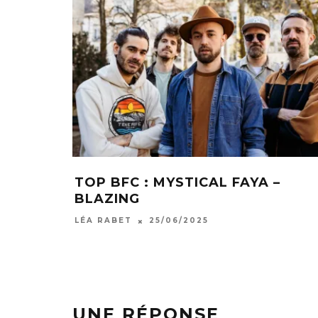
TOP BFC : LBD – COCCOTTI
T
W
LÉA RABET
11/06/2025
LÉ
UNE RÉPONSE