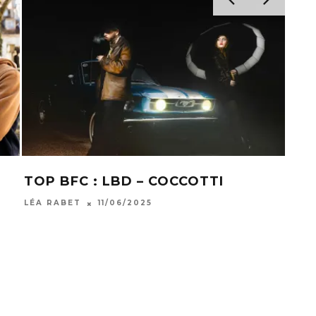
OP BFC : DIAMOND DOG – SOLAR
LE FIMU 
AVES
FRONTIÈ
A RABET
28/05/2025
LÉA RABET