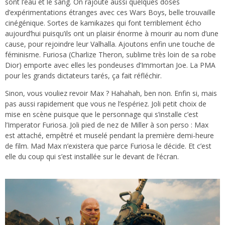
sont l’eau et le sang. On rajoute aussi quelques doses
d’expérimentations étranges avec ces Wars Boys, belle trouvaille
cinégénique. Sortes de kamikazes qui font terriblement écho
aujourd’hui puisqu’ils ont un plaisir énorme à mourir au nom d’une
cause, pour rejoindre leur Valhalla. Ajoutons enfin une touche de
féminisme. Furiosa (Charlize Theron, sublime très loin de sa robe
Dior) emporte avec elles les pondeuses d’Immortan Joe. La PMA
pour les grands dictateurs tarés, ça fait réfléchir.
Sinon, vous vouliez revoir Max ? Hahahah, ben non. Enfin si, mais
pas aussi rapidement que vous ne l’espériez. Joli petit choix de
mise en scène puisque que le personnage qui s’installe c’est
l’Imperator Furiosa. Joli pied de nez de Miller à son perso : Max
est attaché, empêtré et muselé pendant la première demi-heure
de film. Mad Max n’existera que parce Furiosa le décide. Et c’est
elle du coup qui s’est installée sur le devant de l’écran.