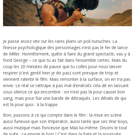
Je passe assez vite sur les rares plans un poil nunuches. La
finesse psychologique des personnages n’est pas le fer de lance
de Miller. Honnêtement, quitte à faire du grand spectacle, vas-y à
fond George – ce que tu as fait dans l’ensemble certes. Mais du
coup les 20 minutes de pause que tu colles pour nous laisser
respirer (c’est gentil hein je dis pas) sont presque de trop et
viennent ralentir le film. Mais remonter à la surface, on en n’a pas
envie. Le réal se rattrape à pas mal d’endroits cela dit en laissant
sous silence ce qui encombre : on n’est pas là pour causer bon
sang, mais pour fuir une bande de détraqués. Les détails de qui
est là pour quoi : à la trappe.
Bon, passons à ce qui compte dans le film : la mise en scène
aussi furieuse que son Imperator, aussi tarée que ses War boys,
aussi mutique mais fonceuse que Max lui-même. Disons le tout
de suite : ça envoie le bois ! C’est dans la fuite et la poursuite,