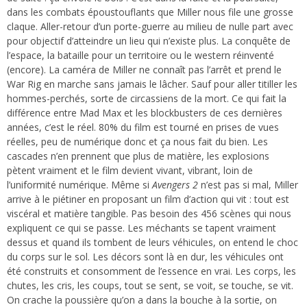
dans les combats époustouflants que Miller nous file une grosse
claque. Aller-retour d’un porte-guerre au milieu de nulle part avec
pour objectif d’atteindre un lieu qui n’existe plus. La conquête de
l’espace, la bataille pour un territoire ou le western réinventé
(encore). La caméra de Miller ne connaît pas l’arrêt et prend le
War Rig en marche sans jamais le lâcher. Sauf pour aller titiller les
hommes-perchés, sorte de circassiens de la mort. Ce qui fait la
différence entre Mad Max et les blockbusters de ces dernières
années, c’est le réel. 80% du film est tourné en prises de vues
réelles, peu de numérique donc et ça nous fait du bien. Les
cascades n’en prennent que plus de matière, les explosions
pètent vraiment et le film devient vivant, vibrant, loin de
l’uniformité numérique. Même si
Avengers 2
n’est pas si mal, Miller
arrive à le piétiner en proposant un film d’action qui vit : tout est
viscéral et matière tangible. Pas besoin des 456 scènes qui nous
expliquent ce qui se passe. Les méchants se tapent vraiment
dessus et quand ils tombent de leurs véhicules, on entend le choc
du corps sur le sol. Les décors sont là en dur, les véhicules ont
été construits et consomment de l’essence en vrai. Les corps, les
chutes, les cris, les coups, tout se sent, se voit, se touche, se vit.
On crache la poussière qu’on a dans la bouche à la sortie, on