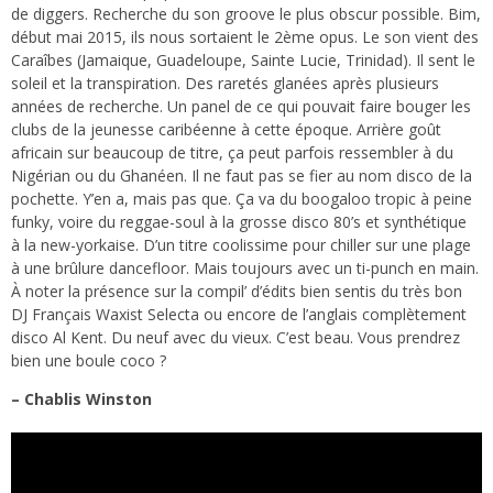
de diggers. Recherche du son groove le plus obscur possible. Bim,
début mai 2015, ils nous sortaient le 2ème opus. Le son vient des
Caraîbes (Jamaique, Guadeloupe, Sainte Lucie, Trinidad). Il sent le
soleil et la transpiration. Des raretés glanées après plusieurs
années de recherche. Un panel de ce qui pouvait faire bouger les
clubs de la jeunesse caribéenne à cette époque. Arrière goût
africain sur beaucoup de titre, ça peut parfois ressembler à du
Nigérian ou du Ghanéen. Il ne faut pas se fier au nom disco de la
pochette. Y’en a, mais pas que. Ça va du boogaloo tropic à peine
funky, voire du reggae-soul à la grosse disco 80’s et synthétique
à la new-yorkaise. D’un titre coolissime pour chiller sur une plage
à une brûlure dancefloor. Mais toujours avec un ti-punch en main.
À noter la présence sur la compil’ d’édits bien sentis du très bon
DJ Français Waxist Selecta ou encore de l’anglais complètement
disco Al Kent. Du neuf avec du vieux. C’est beau. Vous prendrez
bien une boule coco ?
– Chablis Winston