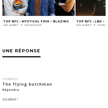
TOP BFC : MYSTICAL FAYA – BLAZING
TOP BFC : LBD –
LÉA RABET
25/06/2025
LÉA RABET
11/06/
UNE RÉPONSE
15/06/2015
The flying butchman
Répondre
Excellent !