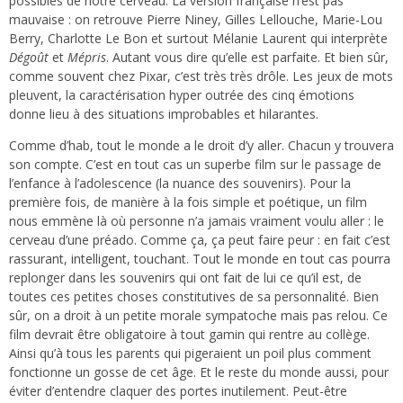
possibles de notre cerveau. La version française n’est pas
mauvaise : on retrouve Pierre Niney, Gilles Lellouche, Marie-Lou
Berry, Charlotte Le Bon et surtout Mélanie Laurent qui interprète
Dégoût
et
Mépris
. Autant vous dire qu’elle est parfaite. Et bien sûr,
comme souvent chez Pixar, c’est très très drôle. Les jeux de mots
pleuvent, la caractérisation hyper outrée des cinq émotions
donne lieu à des situations improbables et hilarantes.
Comme d’hab, tout le monde a le droit d’y aller. Chacun y trouvera
son compte. C’est en tout cas un superbe film sur le passage de
l’enfance à l’adolescence (la nuance des souvenirs). Pour la
première fois, de manière à la fois simple et poétique, un film
nous emmène là où personne n’a jamais vraiment voulu aller : le
cerveau d’une préado. Comme ça, ça peut faire peur : en fait c’est
rassurant, intelligent, touchant. Tout le monde en tout cas pourra
replonger dans les souvenirs qui ont fait de lui ce qu’il est, de
toutes ces petites choses constitutives de sa personnalité. Bien
sûr, on a droit à un petite morale sympatoche mais pas relou. Ce
film devrait être obligatoire à tout gamin qui rentre au collège.
Ainsi qu’à tous les parents qui pigeraient un poil plus comment
fonctionne un gosse de cet âge. Et le reste du monde aussi, pour
éviter d’entendre claquer des portes inutilement. Peut-être