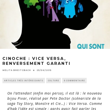
CINOCHE : VICE VERSA,
RENVERSEMENT GARANTI
MELITA BREITCBACH
25/06/2015
ARTICLES TRÈS INTÉRESSANTS
CULTURE
0 COMMENTAIRE
On l’attendait (enfin moi perso), il est là : le nouveau
bijou Pixar, réalisé par Pete Doctor (scénariste de la
saga
Toy Story
,
Monstre et Cie
…) :
Vice Versa
. Comme
d’hab l’idée est simple : après avoir fait parler les