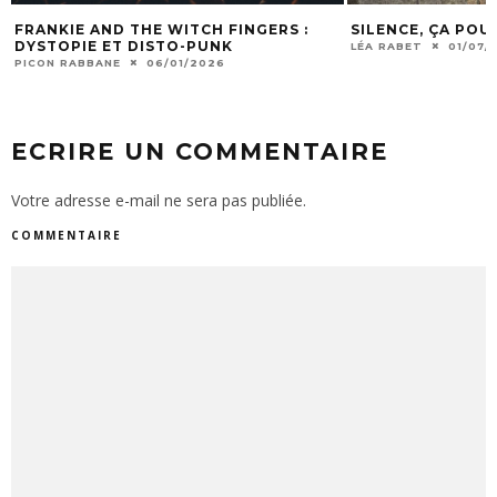
FRANKIE AND THE WITCH FINGERS :
SILENCE, ÇA POU
DYSTOPIE ET DISTO-PUNK
LÉA RABET
01/07/
PICON RABBANE
06/01/2026
ECRIRE UN COMMENTAIRE
Votre adresse e-mail ne sera pas publiée.
COMMENTAIRE