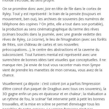
monde s’écroule, au sens propre.
On se promène donc avec
Joie
en tête de file dans le cortex de
Ryley. Tout y est représenté : le train de la pensée (toujours en
mouvement, ben oui), les archives de souvenirs (les numéros de
téléphone des copines ? On jette, elle a tout dans son portable),
la production au sens cinématographique du terme des rêves
(scénars bouclés dans la journée, avec une grande vedette des
rêves de Ryley,
La Licorne
), le lieu de l’imagination (avec ses forêts
de frites, son château de cartes et ses nouvelles
préoccupations…), le centre des abstractions et la caverne du
subconscient. Tout l’univers mental est représenté avec une
surenchère de bonnes idées tant visuelles que conceptuelles. Il ne
manque rien. J’ai envie de tout vous raconter mais mon
Sympa
vient de prendre les manettes de mon cerveau, vous avez de la
chance.
Visuellement ça dépote : c’est coloré (on a parfois l’impression
d’être coincé d’un paquet de Dragibus avec tous ces souvenirs), la
3D gagne enfin un peu en épaisseur et en chaleur ; la réalisation a
un rythme de fou, le scénar’ fait intervenir petit à petit les bonnes
trouvailles, et la mise en scène se permet d’envisager tous les