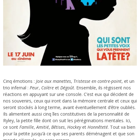
Cinq émotions :
Joie aux manettes
,
Tristesse en contre-point
, et un
trio infernal :
Peur
,
Colère
et
Dégoût
. Ensemble, ils régissent nos
réactions en appuyant sur une console. C’est eux qui décident de
nos souvenirs, ceux qui iront dans la mémoire centrale et ceux qui
seront stockés à long terme, avant éventuellement d’être oubliés.
Ils alimentent aussi cinq îles constitutives de la personnalité de
Ryley, la petite fille dont on suit les pérégrinations mentales. Ici,
ce sont
Famille
,
Amitié
,
Bêtises
,
Hockey
et
Honnêteté
. Tout va bien
pour la petite jusqu’à ce que ses parents déménagent et que son