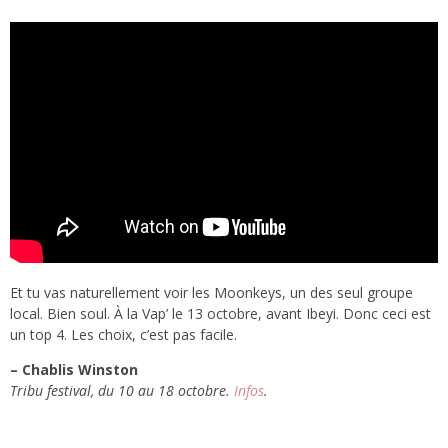
Et tu vas naturellement voir les Moonkeys, un des seul groupe
local. Bien soul. À la Vap’ le 13 octobre, avant Ibeyi. Donc ceci est
un top 4. Les choix, c’est pas facile.
– Chablis Winston
Tribu festival, du 10 au 18 octobre.
Infos
.