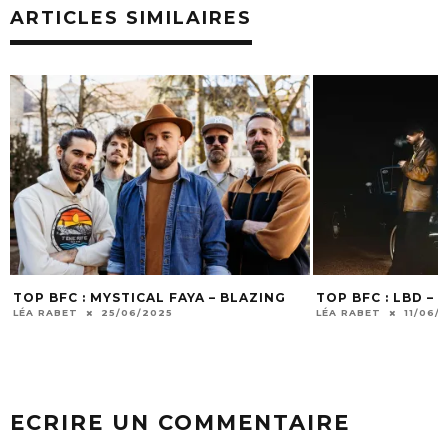
ARTICLES SIMILAIRES
TOP BFC : MYSTICAL FAYA – BLAZING
TOP BFC : LBD –
LÉA RABET
25/06/2025
LÉA RABET
11/06/
ECRIRE UN COMMENTAIRE