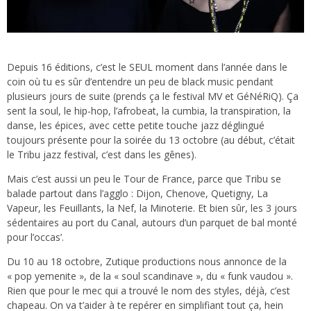
Depuis 16 éditions, c’est le SEUL moment dans l’année dans le
coin où tu es sûr d’entendre un peu de black music pendant
plusieurs jours de suite (prends ça le festival MV et GéNéRiQ). Ça
sent la soul, le hip-hop, l’afrobeat, la cumbia, la transpiration, la
danse, les épices, avec cette petite touche jazz déglingué
toujours présente pour la soirée du 13 octobre (au début, c’était
le Tribu jazz festival, c’est dans les gênes).
Mais c’est aussi un peu le Tour de France, parce que Tribu se
balade partout dans l’agglo : Dijon, Chenove, Quetigny, La
Vapeur, les Feuillants, la Nef, la Minoterie. Et bien sûr, les 3 jours
sédentaires au port du Canal, autours d’un parquet de bal monté
pour l’occas’.
Du 10 au 18 octobre, Zutique productions nous annonce de la
« pop yemenite », de la « soul scandinave », du « funk vaudou ».
Rien que pour le mec qui a trouvé le nom des styles, déjà, c’est
chapeau. On va t’aider à te repérer en simplifiant tout ça, hein