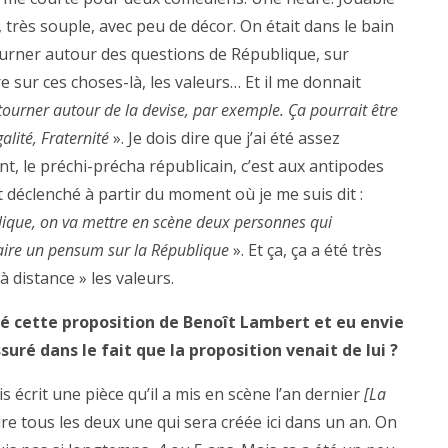
 très souple, avec peu de décor. On était dans le bain
tourner autour des questions de République, sur
 sur ces choses-là, les valeurs… Et il me donnait
 tourner autour de la devise, par exemple. Ça pourrait être
alité, Fraternité
». Je dois dire que j’ai été assez
 le préchi-précha républicain, c’est aux antipodes
st déclenché à partir du moment où je me suis dit :
lique, on va mettre en scène deux personnes qui
faire un pensum sur la République
». Et ça, ça a été très
à distance » les valeurs.
té cette proposition de Benoît Lambert et eu envie
suré dans le fait que la proposition venait de lui ?
s écrit une pièce qu’il a mis en scène l’an dernier
[La
rire tous les deux une qui sera créée ici dans un an. On