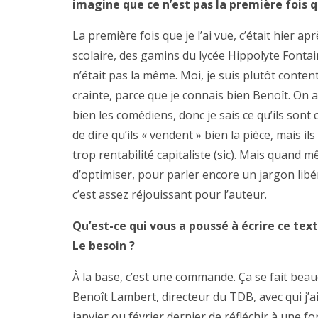
imagine que ce n’est pas la première fois 
La première fois que je l’ai vue, c’était hier 
scolaire, des gamins du lycée Hippolyte Fontai
n’était pas la même. Moi, je suis plutôt conten
crainte, parce que je connais bien Benoît. On 
bien les comédiens, donc je sais ce qu’ils sont c
de dire qu’ils « vendent » bien la pièce, mais il
trop rentabilité capitaliste (sic). Mais quand m
d’optimiser, pour parler encore un jargon libéra
c’est assez réjouissant pour l’auteur.
Qu’est-ce qui vous a poussé à écrire ce text
Le besoin ?
À la base, c’est une commande. Ça se fait beau
Benoît Lambert, directeur du TDB, avec qui j’a
janvier ou février dernier de réfléchir à une