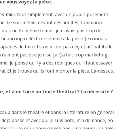
que vous voyez la pièce…
après-midi, tout simplement, avec un public purement
ne. Le soir même, devant des adultes, l’ambiance
t du truc. En même temps, je n’avais pas trop de
a beaucoup réfléchi ensemble à la pièce. Je connais
apables de faire. Ils ne m’ont pas déçu. J’ai l’habitude
s n’aiment pas que je dise ça. Ça fait trop marketing,
ême, je pense qu’il y a des répliques qu’il faut essayer
l. Et je trouve qu’ils font monter la pièce. Là-dessus,
e, et à en faire un texte théâtral ? La nécessité ?
coup dans le théâtre et dans la littérature en général.
i déjà bossé et avec qui je suis pote, m’a demandé, en
 forme courte pour deux comédiens. Une heure. Jouable