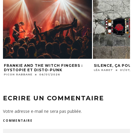
FRANKIE AND THE WITCH FINGERS :
SILENCE, ÇA POU
DYSTOPIE ET DISTO-PUNK
LÉA RABET
01/07/
PICON RABBANE
06/01/2026
ECRIRE UN COMMENTAIRE
Votre adresse e-mail ne sera pas publiée.
COMMENTAIRE