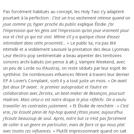
Pas forcément habitués au concept, les Holy Two s’y adaptent
pourtant à la perfection :
C’est un truc vachement intense quand on
joue comme ça, hyper proche du public
explique Élodie.
J’ai
l’impression que les gens ont l’impression qu’on joue vraiment pour
eux et c’est ça qui est cool. Même s’il y a quelque chose d’assez
intimidant dans cette proximité… »
Le public lui, n’a pas été
intimidé et a visiblement savouré la prestation des deux Lyonnais.
Leur électro-pop sentimentale a beau arpenter des territoires
sonores archi-balisés (on pense à alt-J, Vampire Weekend, avec
un peu de Lorde ou d’Austra), on reste séduits par leur esprit de
synthèse. De nombreuses influences filtrent à travers leur dernier
EP A Lover’s Complaint, sorti il y a tout juste un mois. «
On avait
fait deux EP avant : le premier autoproduit et l’autre en
collaboration avec Zerolex, un beat-maker de Besançon, poursuit
Hadrien. Mais celui-ci est notre disque le plus réfléchi. On a voulu
travailler les contrastes justement.
» Et Élodie de renchérir : «
C’est
vrai, j’ai écouté plein de hip-hop quand j’étais jeune, aujourd’hui
j’écoute beaucoup de soul. Après, notre but ce n’est pas forcément
de coller à un genre en particulier, mais de faire ce qui nous plat
avec toutes ces influences.
» Plutôt impressionnant quand on sait