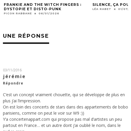
FRANKIE AND THE WITCH FINGERS :
SILENCE, ÇA POU
DYSTOPIE ET DISTO-PUNK
LÉA RABET
01/07/
PICON RABBANE
06/01/2026
UNE RÉPONSE
03/11/2016
jérémie
Répondre
C’est un concept vraiment chouette, qui se développe de plus en
plus j’ai l’impression.
On est loin des concerts de stars dans des appartements de bobo
parisiens, comme on peut le voir sur W9 :))
Y’a concertenappart.com qui propose pas mal d’artistes un peu
partout en France… et un autre dont j’ai oublié le nom, dans le