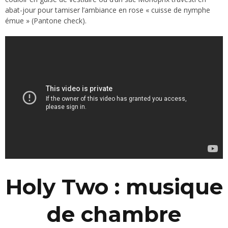
abat-jour pour tamiser l’ambiance en rose « cuisse de nymphe
émue » (Pantone check).
Holy Two : musique
de chambre