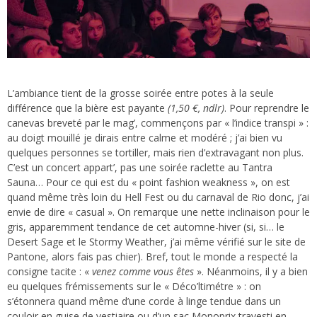
L’ambiance tient de la grosse soirée entre potes à la seule
différence que la bière est payante
(1,50 €, ndlr)
. Pour reprendre le
canevas breveté par le mag’, commençons par « l’indice transpi » :
au doigt mouillé je dirais entre calme et modéré ; j’ai bien vu
quelques personnes se tortiller, mais rien d’extravagant non plus.
C’est un concert appart’, pas une soirée raclette au Tantra
Sauna… Pour ce qui est du « point fashion weakness », on est
quand même très loin du Hell Fest ou du carnaval de Rio donc, j’ai
envie de dire « casual ». On remarque une nette inclinaison pour le
gris, apparemment tendance de cet automne-hiver (si, si… le
Desert Sage et le Stormy Weather, j’ai même vérifié sur le site de
Pantone, alors fais pas chier). Bref, tout le monde a respecté la
consigne tacite : «
venez comme vous êtes
». Néanmoins, il y a bien
eu quelques frémissements sur le « Déco’ltimétre » : on
s’étonnera quand même d’une corde à linge tendue dans un
couloir en guise de vestiaire ou d’un sac Monoprix travesti en