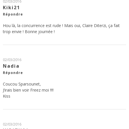
02/03/2016
Kiki21
Répondre
Hou là, la concurrence est rude ! Mais oui, Claire Diterzi, ça fait
trop envie ! Bonne journée !
02/03/2016
Nadia
Répondre
Coucou Sparsounet,
J’irais bien voir Freez moi !!!!
Kiss
02/03/2016