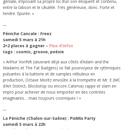
géniale, imposant sa propre loi d’un son éloquent et contenu,
entre la Gibson et le Ukulélé. Très généreuse, donc. Forte et
tendre. Epurée. »
__
Péniche Cancale : Freez
samedi 5 mars à 21h
2×2 places à gagner –
Plus d’infos
tags : cosmic, groove, poésie
« Arthur Vonfelt (œuvrant déjà aux côtés d’Adam and the
Madams et The Fat Badgers) se fait pourvoyeur de rythmiques
pulsantes à la batterie et de samples nébuleux en
production, Octave Moritz envoûte à la trompette et Mr. E (MC
d’Art District, Blockstop ou encore Caterva) rappe et slam en
impro pour achever de nous emporter en des contrées
imaginaires… mais toujours cosmiques ! »
__
La Péniche (Chalon-sur-Saône) : PixMix Party
samedi 5 mars à 22h