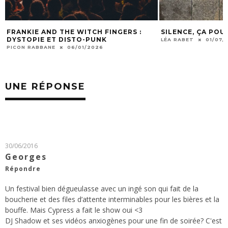
H FINGERS :
SILENCE, ÇA POUSSE… DANS LE BITUME
LE
UNK
ÉT
LÉA RABET
01/07/2025
26
KI
UNE RÉPONSE
30/06/2016
Georges
Répondre
Un festival bien dégueulasse avec un ingé son qui fait de la
boucherie et des files d’attente interminables pour les bières et la
bouffe. Mais Cypress a fait le show oui <3
DJ Shadow et ses vidéos anxiogènes pour une fin de soirée? C'est