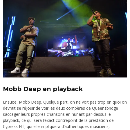
Mobb Deep en playback
Ensuite, Mobb Deep. Quelque part, on ne voit pas trop en quoi on
devrait se réjouir de voir les deux compères de Queensbridge
saccager leurs propres chansons en hurlant par-dessus le
playback, ce qui sera l’exact contrepoint de la prestation de
Cypress Hill, qui elle impliquera d’authentiques musiciens,