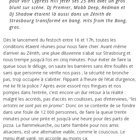
pour voir Cypress Hill fêter ses 25 ans avec un gros
blunt sur scène. DJ Premier, Mobb Deep, Redman et
DJ Shadow étaient là aussi dans un Zénith de
Strasbourg transformé en bang. Hits from the Bong,
gros.
Dès le lancement du festoch entre 16 et 17h,
toutes les
conditions étaient réunies pour nous faire chier. Avant même
d’arriver au Zénith, une pluie diluvienne s’abat sur Strasbourg et
nous trempe jusqu’à l’os en cinq minutes. Pour éviter de faire la
queue sous le déluge, on saute les barrières sans être fouillés et
sans que personne ne vérifie nos pass ; la sécurité ne bronche
pas, trop occupée à s’abriter. Flippant à l’heure de l’état d’urgence,
mé ke fé la police ?
Après avoir essoré nos fringues et nos
pompes dans l’entrée, c’est encore un dur retour à la réalité :
malgré les accréds, pas d’accès en coulisses, pas d’interviews,
“les
artistes ne sont pas en promo”
. Donc on se contente de se fondre
dans une foule de 12 000 personnes, de faire la queue trente
minutes pour une pinte et jusqu’à une heure pour des parts de
pizza. La flammekueche, ou tarte flambée pour nos amis
alsaciens, est une alternative viable, comme le couscous. Le
menu était varié, on accorde au moins ça.