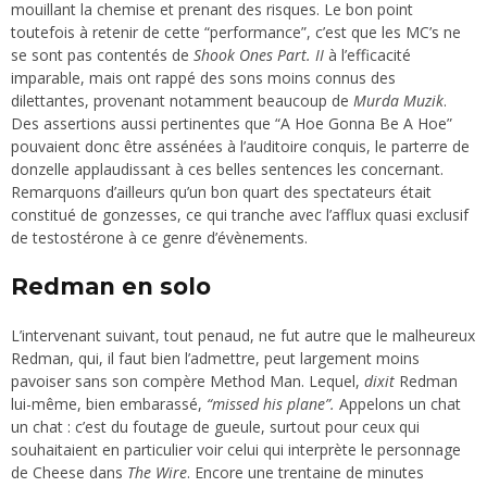
mouillant la chemise et prenant des risques. Le bon point
toutefois à retenir de cette “performance”, c’est que les MC’s ne
se sont pas contentés de
Shook Ones Part. II
à l’efficacité
imparable, mais ont rappé des sons moins connus des
dilettantes, provenant notamment beaucoup de
Murda Muzik
.
Des assertions aussi pertinentes que “
A Hoe Gonna Be A Hoe
”
pouvaient donc être assénées à l’auditoire conquis, le parterre de
donzelle applaudissant à ces belles sentences les concernant.
Remarquons d’ailleurs qu’un bon quart des spectateurs était
constitué de gonzesses, ce qui tranche avec l’afflux quasi exclusif
de testostérone à ce genre d’évènements.
Redman en solo
L’intervenant suivant, tout penaud, ne fut autre que le malheureux
Redman, qui, il faut bien l’admettre, peut largement moins
pavoiser sans son compère Method Man. Lequel,
dixit
Redman
lui-même, bien embarassé,
“
missed his plane
”.
Appelons un chat
un chat : c’est du foutage de gueule, surtout pour ceux qui
souhaitaient en particulier voir celui qui interprète le personnage
de Cheese dans
The Wire
.
Encore une trentaine de minutes