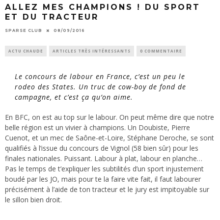
ALLEZ MES CHAMPIONS ! DU SPORT
ET DU TRACTEUR
SPARSE CLUB
08/09/2016
ACTU CHAUDE
ARTICLES TRÈS INTÉRESSANTS
0 COMMENTAIRE
Le concours de labour en France, c’est un peu le
rodeo des States. Un truc de cow-boy de fond de
campagne, et c’est ça qu’on aime.
En BFC, on est au top sur le labour. On peut même dire que notre
belle région est un vivier à champions. Un Doubiste, Pierre
Cuenot, et un mec de Saône-et-Loire, Stéphane Deroche, se sont
qualifiés à l’issue du concours de Vignol (58 bien sûr) pour les
finales nationales. Puissant. Labour à plat, labour en planche…
Pas le temps de t’expliquer les subtilités d’un sport injustement
boudé par les JO, mais pour te la faire vite fait, il faut labourer
précisément à l’aide de ton tracteur et le jury est impitoyable sur
le sillon bien droit.