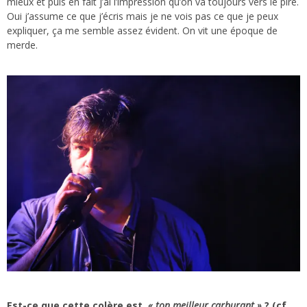
mieux et puis en fait j’ai l’impression qu’on va toujours vers le pire.
Oui j’assume ce que j’écris mais je ne vois pas ce que je peux
expliquer, ça me semble assez évident. On vit une époque de
merde.
Est-ce que cette colère est
« ton meilleur carburant »
? (cf.