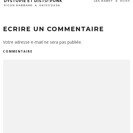
ÉTÉ EN BFC
LÉA RABET
01/07/2025
KILLIAN CESTARI
1
ECRIRE UN COMMENTAIRE
Votre adresse e-mail ne sera pas publiée.
COMMENTAIRE