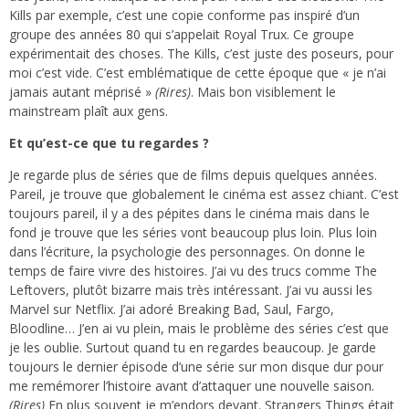
Kills par exemple, c’est une copie conforme pas inspiré d’un
groupe des années 80 qui s’appelait Royal Trux. Ce groupe
expérimentait des choses. The Kills, c’est juste des poseurs, pour
moi c’est vide. C’est emblématique de cette époque que « je n’ai
jamais autant méprisé »
(Rires)
. Mais bon visiblement le
mainstream plaît aux gens.
Et qu’est-ce que tu regardes ?
Je regarde plus de séries que de films depuis quelques années.
Pareil, je trouve que globalement le cinéma est assez chiant. C’est
toujours pareil, il y a des pépites dans le cinéma mais dans le
fond je trouve que les séries vont beaucoup plus loin. Plus loin
dans l’écriture, la psychologie des personnages. On donne le
temps de faire vivre des histoires. J’ai vu des trucs comme The
Leftovers, plutôt bizarre mais très intéressant. J’ai vu aussi les
Marvel sur Netflix. J’ai adoré Breaking Bad, Saul, Fargo,
Bloodline… J’en ai vu plein, mais le problème des séries c’est que
je les oublie. Surtout quand tu en regardes beaucoup. Je garde
toujours le dernier épisode d’une série sur mon disque dur pour
me remémorer l’histoire avant d’attaquer une nouvelle saison.
(Rires)
En plus souvent je m’endors devant. Strangers Things était