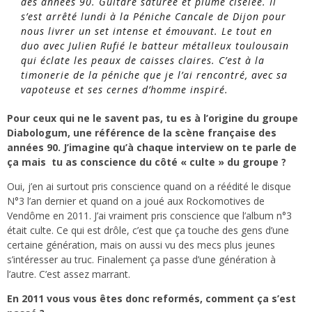
des années 90. Guitare saturée et plume ciselée. Il
s’est arrêté lundi à la Péniche Cancale de Dijon pour
nous livrer un set intense et émouvant. Le tout en
duo avec Julien Rufié le batteur métalleux toulousain
qui éclate les peaux de caisses claires. C’est à la
timonerie de la péniche que je l’ai rencontré, avec sa
vapoteuse et ses cernes d’homme inspiré.
Pour ceux qui ne le savent pas, tu es à l’origine du groupe
Diabologum, une référence de la scène française des
années 90. J’imagine qu’à chaque interview on te parle de
ça mais tu as conscience du côté « culte » du groupe ?
Oui, j’en ai surtout pris conscience quand on a réédité le disque
N°3 l’an dernier et quand on a joué aux Rockomotives de
Vendôme en 2011. J’ai vraiment pris conscience que l’album n°3
était culte. Ce qui est drôle, c’est que ça touche des gens d’une
certaine génération, mais on aussi vu des mecs plus jeunes
s’intéresser au truc. Finalement ça passe d’une génération à
l’autre. C’est assez marrant.
En 2011 vous vous êtes donc reformés, comment ça s’est