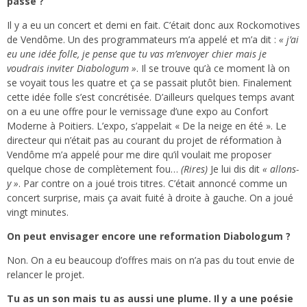
passé ?
Il y a eu un concert et demi en fait. C’était donc aux Rockomotives
de Vendôme. Un des programmateurs m’a appelé et m’a dit :
« j’ai
eu une idée folle, je pense que tu vas m’envoyer chier mais je
voudrais inviter Diabologum »
. Il se trouve qu’à ce moment là on
se voyait tous les quatre et ça se passait plutôt bien. Finalement
cette idée folle s’est concrétisée. D’ailleurs quelques temps avant
on a eu une offre pour le vernissage d’une expo au Confort
Moderne à Poitiers. L’expo, s’appelait « De la neige en été ». Le
directeur qui n’était pas au courant du projet de réformation à
Vendôme m’a appelé pour me dire qu’il voulait me proposer
quelque chose de complètement fou…
(Rires)
Je lui dis dit
« allons-
y »
. Par contre on a joué trois titres. C’était annoncé comme un
concert surprise, mais ça avait fuité à droite à gauche. On a joué
vingt minutes.
On peut envisager encore une reformation Diabologum ?
Non. On a eu beaucoup d’offres mais on n’a pas du tout envie de
relancer le projet.
Tu as un son mais tu as aussi une plume. Il y a une poésie