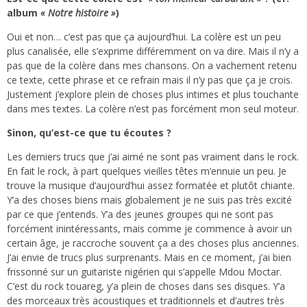
album
« Notre histoire »
)
Oui et non… c’est pas que ça aujourd’hui. La colère est un peu
plus canalisée, elle s’exprime différemment on va dire. Mais il n’y a
pas que de la colère dans mes chansons. On a vachement retenu
ce texte, cette phrase et ce refrain mais il n’y pas que ça je crois.
Justement j’explore plein de choses plus intimes et plus touchante
dans mes textes. La colère n’est pas forcément mon seul moteur.
Sinon, qu’est-ce que tu écoutes ?
Les derniers trucs que j’ai aimé ne sont pas vraiment dans le rock.
En fait le rock, à part quelques vieilles têtes m’ennuie un peu. Je
trouve la musique d’aujourd’hui assez formatée et plutôt chiante.
Y’a des choses biens mais globalement je ne suis pas très excité
par ce que j’entends. Y’a des jeunes groupes qui ne sont pas
forcément inintéressants, mais comme je commence à avoir un
certain âge, je raccroche souvent ça a des choses plus anciennes.
J’ai envie de trucs plus surprenants. Mais en ce moment, j’ai bien
frissonné sur un guitariste nigérien qui s’appelle Mdou Moctar.
C’est du rock touareg, y’a plein de choses dans ses disques. Y’a
des morceaux très acoustiques et traditionnels et d’autres très