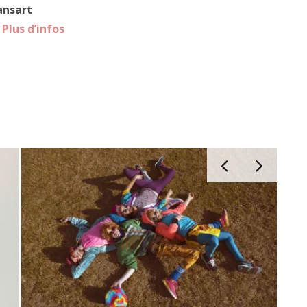
ansart
–
Plus d’infos