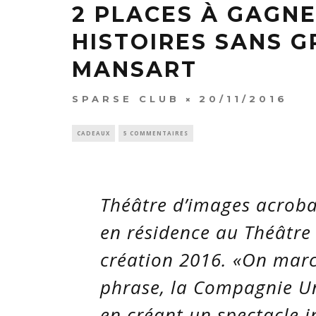
2 PLACES À GAGNE
HISTOIRES SANS G
MANSART
SPARSE CLUB
20/11/2016
CADEAUX
5 COMMENTAIRES
Théâtre d’images acroba
en résidence au Théâtre
création 2016. «On march
phrase, la Compagnie Un
en créant un spectacle i