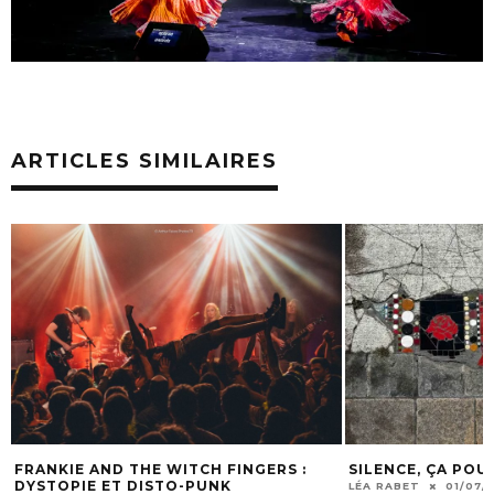
ARTICLES SIMILAIRES
S :
SILENCE, ÇA POUSSE… DANS LE BITUME
LES MEILLE
ÉTÉ EN BFC
LÉA RABET
01/07/2025