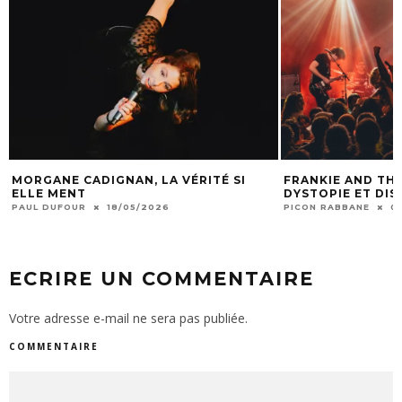
MORGANE CADIGNAN, LA VÉRITÉ SI
FRANKIE AND THE
ELLE MENT
DYSTOPIE ET DI
PAUL DUFOUR
18/05/2026
PICON RABBANE
0
ECRIRE UN COMMENTAIRE
Votre adresse e-mail ne sera pas publiée.
COMMENTAIRE