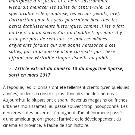
multiplexe à la future Cité de la Gastronomie
viendrait menacer les salles du centre-ville. Le
spectaculaire, le grandiose, les écrans géants, bref,
l’attraction pour les yeux pourraient bien tuer les
petits établissements historiques, comme il les a fait
na
î
tre il y a un siècle. Car on l’oublie trop, mais il y
a un peu plus de cent ans, ce sont ces mêmes
arguments forains qui ont donné naissance à ces
salles, par la promesse d’une curiosité pas chère
offrant une véritable claque visuelle au public.
Article extrait du numéro 18 du magazine Sparse,
sorti en mars 2017
À l’époque, les Dijonnais ont été tellement clients qu’en quelques
années, on leur a construit plus d’une dizaine de cinémas.
Aujourd’hui, la plupart ont disparu, devenus magasins ou friches
urbaines moisissantes, au passé souvent trop insoupçonné. Les
dernières salles ouvertes témoignent d’un phénomène passé
d’une ampleur qu’on ignore : l’arrivée et le développement du
cinéma en province, à l’aube de son histoire…