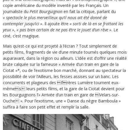
copie américaine du modèle inventé par les Français. Un
journaliste du
Petit Bourguignon
en fait la critique, parlant du
« spectacle le plus merveilleux qu’il nous ait été donné de
contempler jusqu’ici »
. Il ajoute être
« sorti de là en se frottant les
yeux »
,
« pas bien certain de ne pas être le jouet d’un rêve »
. Le
ciné, c’est magique.
Mais qu’est-ce qui est projeté à l’écran ? Tout simplement de
petits films, fragments de vie d’une minute tournés quelques mois
auparavant, dans la région ou ailleurs. L’idée est d’offrir une réalité
brute calquée sur la fameuse « Arrivée d’un train en gare de la
Ciotat »*, ou de l’exotisme bon marché, donnant au spectateur la
possibilité de voir l’Ailleurs, les fesses assises sur un banc. Les
concurrents et plagieurs des f

rères Lumière tournent eux-
mêmes
leurs petits films, et la gare de la Ciotat devient pour
les Bourguignons l’« Arrivée d’un train en gare de Velars-sur-
Ouche
». Pour l’exotisme, une « Danse du nègre Bamboula »
suffira à faire son petit effet et remplir la salle.