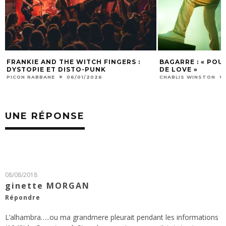
FRANKIE AND THE WITCH FINGERS :
BAGARRE : « POU
DYSTOPIE ET DISTO-PUNK
DE LOVE »
PICON RABBANE
06/01/2026
CHABLIS WINSTON
UNE RÉPONSE
08/08/2018
ginette MORGAN
Répondre
L’alhambra…..ou ma grandmere pleurait pendant les informations