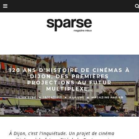
120 ANS D’HISTOIRE DE CINÉMAS À
DIJON, DES PREMIÈRES
PROJECTIONS AU FUTUR
MULTIPLEXE…
LILIAN ELBÉ
19/04/2017
À LA UNE
MAGAZINE PAPIER
À Dijon, c’est l’inquiétude. Un projet de cinéma