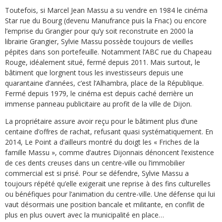
Toutefois, si Marcel Jean Massu a su vendre en 1984 le cinéma
Star rue du Bourg (devenu Manufrance puis la Fnac) ou encore
l’emprise du Grangier pour qu’y soit reconstruite en 2000 la
librairie Grangier, Sylvie Massu possède toujours de vieilles
pépites dans son portefeuille. Notamment l’ABC rue du Chapeau
Rouge, idéalement situé, fermé depuis 2011. Mais surtout, le
bâtiment que lorgnent tous les investisseurs depuis une
quarantaine d’années, c’est l’Alhambra, place de la République.
Fermé depuis 1979, le cinéma est depuis caché derrière un
immense panneau publicitaire au profit de la ville de Dijon.
La propriétaire assure avoir reçu pour le bâtiment plus d’une
centaine d’offres de rachat, refusant quasi systématiquement. En
2014, Le Point a d’ailleurs montré du doigt les « Friches de la
famille Massu », comme d’autres Dijonnais dénoncent l’existence
de ces dents creuses dans un centre-ville ou l’immobilier
commercial est si prisé. Pour se défendre, Sylvie Massu a
toujours répété qu’elle exigerait une reprise à des fins culturelles
ou bénéfiques pour l’animation du centre-ville. Une défense qui lui
vaut désormais une position bancale et militante, en conflit de
plus en plus ouvert avec la municipalité en place…