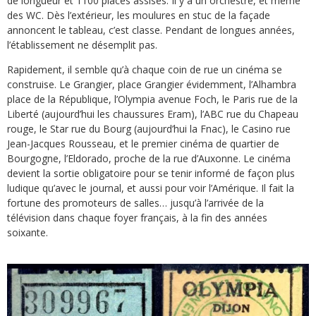
de longueur et 1100 places assises. Il y a un orchestre, et même
des WC. Dès l’extérieur, les moulures en stuc de la façade
annoncent le tableau, c’est classe. Pendant de longues années,
l’établissement ne désemplit pas.
Rapidement, il semble qu’à chaque coin de rue un cinéma se
construise. Le Grangier, place Grangier évidemment, l’Alhambra
place de la République, l’Olympia avenue Foch, le Paris rue de la
Liberté (aujourd’hui les chaussures Eram), l’ABC rue du Chapeau
rouge, le Star rue du Bourg (aujourd’hui la Fnac), le Casino rue
Jean-Jacques Rousseau, et le premier cinéma de quartier de
Bourgogne, l’Eldorado, proche de la rue d’Auxonne. Le cinéma
devient la sortie obligatoire pour se tenir informé de façon plus
ludique qu’avec le journal, et aussi pour voir l’Amérique. Il fait la
fortune des promoteurs de salles… jusqu’à l’arrivée de la
télévision dans chaque foyer français, à la fin des années
soixante.