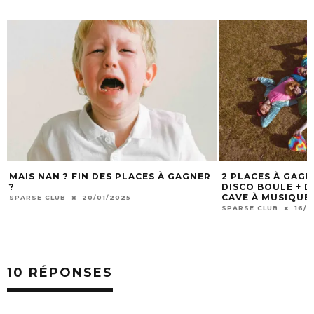
GNER
2 PLACES À GAGNER POUR GROUMPF +
[TERMINÉ] 2
DISCO BOULE + DJ TAPIS TIGRE À LA
STAND UP AN
CAVE À MUSIQUE À MÂCON LE 21/12
LITRES DE P
BOULOIE À B
SPARSE CLUB
16/12/2024
SPARSE CLUB
10 RÉPONSES