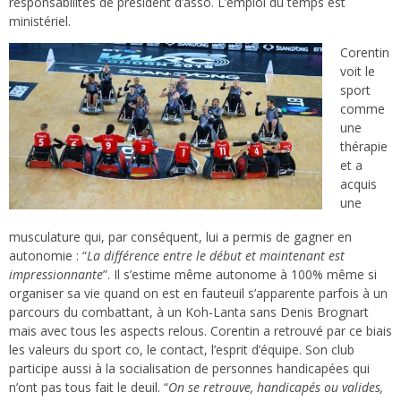
responsabilités de président d’asso. L’emploi du temps est
ministériel.
Corentin
voit le
sport
comme
une
thérapie
et a
acquis
une
musculature qui, par conséquent, lui a permis de gagner en
autonomie : “
La différence entre le début et maintenant est
impressionnante
”. Il s’estime même autonome à 100% même si
organiser sa vie quand on est en fauteuil s’apparente parfois à un
parcours du combattant, à un Koh-Lanta sans Denis Brognart
mais avec tous les aspects relous. Corentin a retrouvé par ce biais
les valeurs du sport co, le contact, l’esprit d’équipe. Son club
participe aussi à la socialisation de personnes handicapées qui
n’ont pas tous fait le deuil. “
On se retrouve, handicapés ou valides,