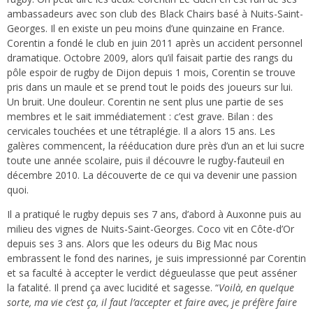
ambassadeurs avec son club des Black Chairs basé à Nuits-Saint-
Georges. Il en existe un peu moins d’une quinzaine en France.
Corentin a fondé le club en juin 2011 après un accident personnel
dramatique. Octobre 2009, alors qu’il faisait partie des rangs du
pôle espoir de rugby de Dijon depuis 1 mois, Corentin se trouve
pris dans un maule et se prend tout le poids des joueurs sur lui.
Un bruit. Une douleur. Corentin ne sent plus une partie de ses
membres et le sait immédiatement : c’est grave. Bilan : des
cervicales touchées et une tétraplégie. Il a alors 15 ans. Les
galères commencent, la rééducation dure près d’un an et lui sucre
toute une année scolaire, puis il découvre le rugby-fauteuil en
décembre 2010. La découverte de ce qui va devenir une passion
quoi.
Il a pratiqué le rugby depuis ses 7 ans, d’abord à Auxonne puis au
milieu des vignes de Nuits-Saint-Georges. Coco vit en Côte-d’Or
depuis ses 3 ans. Alors que les odeurs du Big Mac nous
embrassent le fond des narines, je suis impressionné par Corentin
et sa faculté à accepter le verdict dégueulasse que peut asséner
la fatalité. Il prend ça avec lucidité et sagesse. “
Voilà, en quelque
sorte, ma vie c’est ça, il faut l’accepter et faire avec, je préfère faire