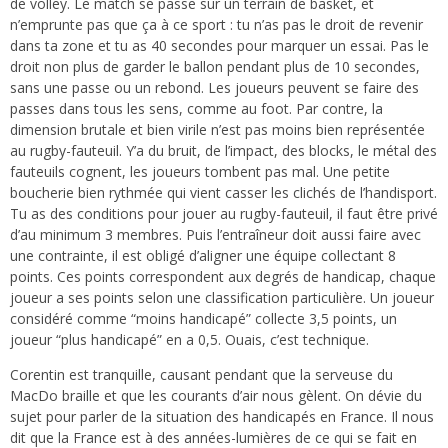
de volley. Le match se passe sur un terrain de basket, et
n’emprunte pas que ça à ce sport : tu n’as pas le droit de revenir
dans ta zone et tu as 40 secondes pour marquer un essai. Pas le
droit non plus de garder le ballon pendant plus de 10 secondes,
sans une passe ou un rebond. Les joueurs peuvent se faire des
passes dans tous les sens, comme au foot. Par contre, la
dimension brutale et bien virile n’est pas moins bien représentée
au rugby-fauteuil. Y’a du bruit, de l’impact, des blocks, le métal des
fauteuils cognent, les joueurs tombent pas mal. Une petite
boucherie bien rythmée qui vient casser les clichés de l’handisport.
Tu as des conditions pour jouer au rugby-fauteuil, il faut être privé
d’au minimum 3 membres. Puis l’entraîneur doit aussi faire avec
une contrainte, il est obligé d’aligner une équipe collectant 8
points. Ces points correspondent aux degrés de handicap, chaque
joueur a ses points selon une classification particulière. Un joueur
considéré comme “moins handicapé” collecte 3,5 points, un
joueur “plus handicapé” en a 0,5. Ouais, c’est technique.
Corentin est tranquille, causant pendant que la serveuse du
MacDo braille et que les courants d’air nous gèlent. On dévie du
sujet pour parler de la situation des handicapés en France. Il nous
dit que la France est à des années-lumières de ce qui se fait en