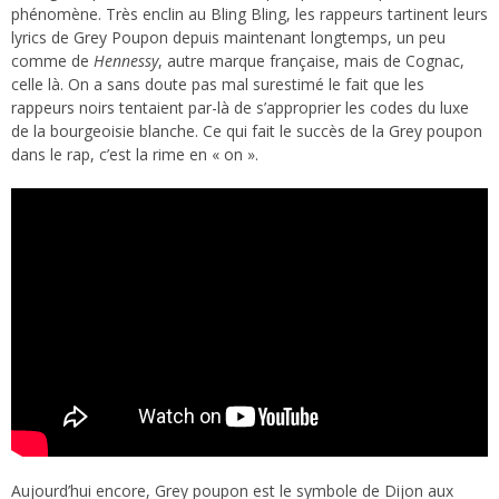
phénomène. Très enclin au Bling Bling, les rappeurs tartinent leurs
lyrics de Grey Poupon depuis maintenant longtemps, un peu
comme de
Hennessy
, autre marque française, mais de Cognac,
celle là. On a sans doute
pas mal surestimé le fait que les
rappeurs noirs tentaient par-là de s’approprier les codes du luxe
de la bourgeoisie blanche. Ce qui fait le succès de la Grey poupon
dans le rap, c’est la rime en « on ».
Aujourd’hui encore, Grey poupon est le symbole de Dijon aux