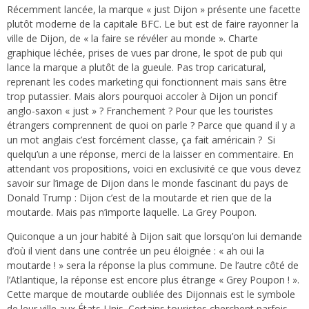
Récemment lancée, la marque « just Dijon » présente une facette
plutôt moderne de la capitale BFC. Le but est de faire rayonner la
ville de Dijon, de « la faire se révéler au monde ». Charte
graphique
léchée, prises de vues par drone, le spot de pub qui
lance la marque a plutôt de la gueule. Pas trop caricatural,
reprenant les codes marketing qui fonctionnent mais sans être
trop putassier. Mais alors pourquoi accoler à Dijon un poncif
anglo-saxon « just » ? Franchement ? Pour que les touristes
étrangers comprennent de quoi on parle ? Parce que quand il y a
un mot anglais c’est forcément classe, ça fait américain ? Si
quelqu’un a une réponse, merci de la laisser en commentaire.
En
attendant vos propositions, voici en exclusivité ce que vous devez
savoir sur l’image de Dijon dans le monde fascinant du pays de
Donald Trump : Dijon c’est de la moutarde et rien que de la
moutarde. Mais pas n’importe laquelle. La Grey Poupon.
Quiconque a un jour habité à Dijon sait que lorsqu’on lui demande
d’où il vient dans une contrée un peu éloignée : « ah oui la
moutarde ! » sera la réponse la plus commune. De l’autre côté de
l’Atlantique, la réponse est encore plus étrange « Grey Poupon ! ».
Cette marque de moutarde oubliée des Dijonnais est le symbole
de leur ville aux États-Unis. Certains touristes cherchent parfois