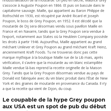
l’industrialisation de la moutarde. Un peu en dèche, Maurice Grey
s’associe à Auguste Poupon en 1866. Et puis on bascule dans le
capitalisme sauvage. Maille, qui appartient au Baron Philippe de
Rothschild en 1930, est récupéré par André Ricard et Joseph
Poupon, le boss de Grey Poupon, en 1952. Il est décidé que la
moutarde de Dij sera désormais vendu sous pavillon Maille en
France et en Navarre, tandis que la Grey Poupon sera vendue à
l’export, notamment aux States où la Heublein Company possède
les droits à partir 1946. Aujourd’hui, Maille appartient au grand
méchant Unilever et Grey Poupon au grand méchant Kraft Heinz,
anciennement Kraft Foods. Tu ne trouveras donc pas cette
marque mythique à la boutique Maille rue de la Lib mais, après
vérification, il s’avère que la moutarde au vin blanc estampillée
Maille vendue là-bas reprend la recette originelle de la Maison
Grey. Tandis que la Grey Poupon désormais vendue au pays de
Donald est fabriquée avec du vin blanc produit dans l’État de New
York et des graines de moutarde en provenance du Canada. Il n’y
a que la recette qui vient de Dijon, du coup.
Le coupable de la hype Grey poupon
aux USA est un spot de pub du début