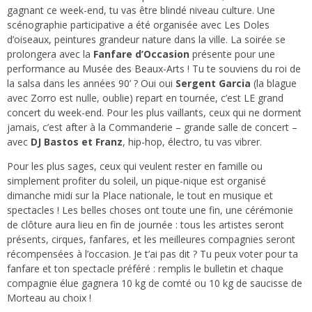
gagnant ce week-end, tu vas être blindé niveau culture. Une
scénographie participative a été organisée avec Les Doles
d’oiseaux, peintures grandeur nature dans la ville. La soirée se
prolongera avec la
Fanfare d’Occasion
présente pour une
performance au Musée des Beaux-Arts !
Tu te souviens du roi de
la salsa dans les années 90’ ? Oui oui
Sergent Garcia
(la blague
avec Zorro est nulle, oublie) repart en tournée, c’est LE grand
concert du week-end. Pour le
s plus vaillants, ceux qui ne dorment
jamais, c’est after à la Commanderie – grande salle de concert –
avec
DJ Bastos et Franz
, hip-hop, électro, tu vas vibrer.
Pour les plus sages, ceux qui veulent rester en famille ou
simplement profiter du soleil, un pique-nique est organisé
dimanche midi sur la Place nationale, le tout en musique et
spectacles ! Les belles choses ont toute une fin, une cérémonie
de clôture aura lieu en fin de journée : tous les artistes seront
présents, cirques, fanfares, et les meilleures compagnies seront
récompensées à l’occasion. Je t’ai pas dit ? Tu peux voter pour ta
fanfare et ton spectacle préféré : remplis le bulletin et chaque
compagnie élue gagnera 10 kg de comté ou 10 kg de saucisse de
Morteau au choix !