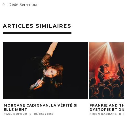
Dédé Seramour
ARTICLES SIMILAIRES
MORGANE CADIGNAN, LA VÉRITÉ SI
FRANKIE AND THE
ELLE MENT
DYSTOPIE ET DI
PAUL DUFOUR
18/05/2026
PICON RABBANE
0