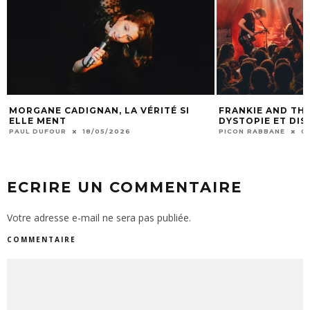
MORGANE CADIGNAN, LA VÉRITÉ SI
FRANKIE AND THE
ELLE MENT
DYSTOPIE ET DI
PAUL DUFOUR
18/05/2026
PICON RABBANE
0
ECRIRE UN COMMENTAIRE
Votre adresse e-mail ne sera pas publiée.
COMMENTAIRE