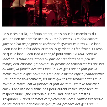
Le succès est là, indéniablement, mais pour les membres du
groupe rien ne semble acquis. «
Tu plaisantes ?
On doit encore
gagner plein de pognon et s’acheter de grosses voitures
».
Le label
Born Bad
l
es a fait décoller mais ils gardent la tête froide.
Qu’est-
ce que le label Born Bad a changé pour vous ?
«
Tout. Sans le
label nous n’aurions jamais eu plus de 100 dates en si peu de
temps, c’est énorme. Ça nous aussi permis de rencontrer les artistes
du label, la famille des sans famille. Des gens qui ne font pas la
même musique que nous mais qui ont le même esprit. Jean-Baptiste
Guillot aime l’authenticité, les mecs qui se transcendent dans leur
musique, travaillent la journée et font de la musique le soir chez
eux
».
Labellisé ne signifie pas pour autant règles imposées et
respect d’une ligne éditoriale. Born Bad laisse les artistes
s’exprimer. «
Nous sommes complètement libres. Guillot fait partie
de ces mecs qui ont compris qu’il fallait prendre des gens qui lui