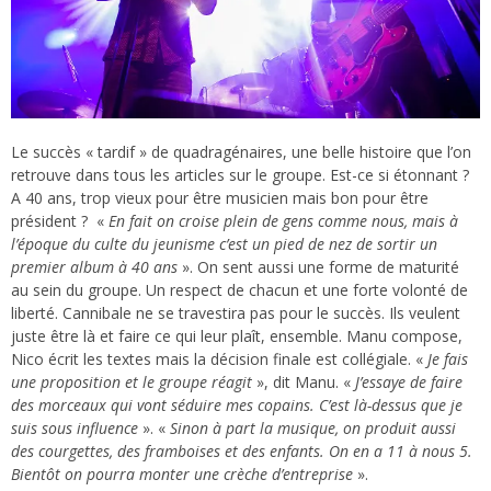
Le succès « tardif » de quadragénaires, une belle histoire que l’on
retrouve dans tous les articles sur le groupe. Est-ce si étonnant ?
A 40 ans, trop vieux pour être musicien mais bon pour être
président ?
«
En fait on croise plein de gens comme nous, mais à
l’époque du culte du jeunisme c’est un pied de nez de sortir un
premier album à 40 ans
». On sent aussi une forme de maturité
au sein du groupe. Un respect de chacun et une forte volonté de
liberté. Cannibale ne se travestira pas pour le succès. Ils veulent
juste être là et faire ce qui leur plaît, ensemble. Manu compose,
Nico écrit les textes mais la décision finale est collégiale. «
Je fais
une proposition et le groupe réagit
», dit Manu. «
J’essaye de faire
des morceaux qui vont séduire mes copains. C’est là-dessus que je
suis sous influence
».
«
Sinon à part la musique, on produit aussi
des courgettes, des framboises et des enfants. On en a 11 à nous 5.
Bientôt on pourra monter une crèche d’entreprise
».