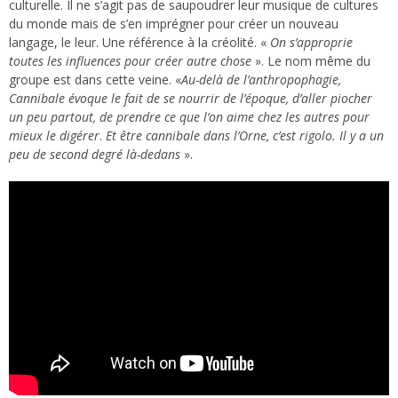
culturelle. Il ne s’agit pas de saupoudrer leur musique de cultures
du monde mais de s’en imprégner pour créer un nouveau
langage, le leur. Une référence à la créolité. «
On s’approprie
toutes les influences pour créer autre chose
». Le nom même du
groupe est dans cette veine. «
Au-delà de l’anthropophagie,
Cannibale évoque le fait de se nourrir de l’époque, d’aller piocher
un peu partout, de prendre ce que l’on aime chez les autres pour
mieux le digérer
.
Et être cannibale dans l’Orne, c’est rigolo. Il y a un
peu de second degré là-dedans
».