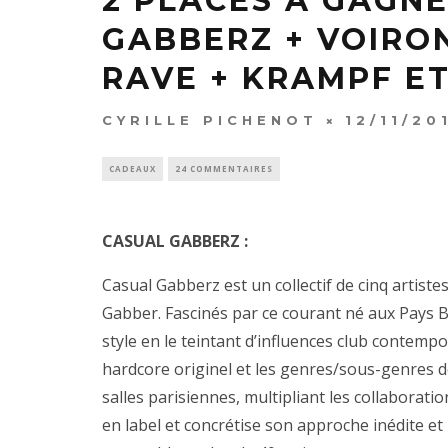
2 PLACES À GAGN
GABBERZ + VOIRO
RAVE + KRAMPF E
CYRILLE PICHENOT
12/11/20
CADEAUX
24 COMMENTAIRES
CASUAL GABBERZ :
Casual Gabberz est un collectif de cinq artist
Gabber. Fascinés par ce courant né aux Pays Ba
style en le teintant d’influences club contemp
hardcore originel et les genres/sous-genres de
salles parisiennes, multipliant les collaborat
en label et concrétise son approche inédite e