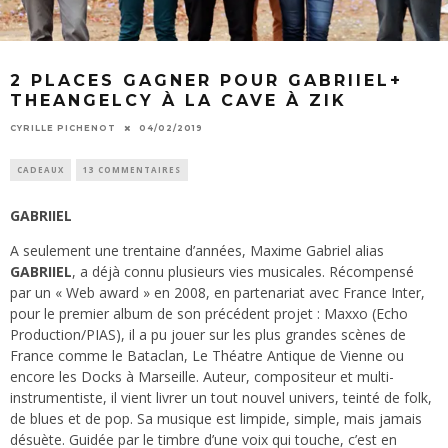
2 PLACES GAGNER POUR GABRIIEL+
THEANGELCY À LA CAVE À ZIK
CYRILLE PICHENOT
04/02/2019
CADEAUX
13 COMMENTAIRES
GABRIIEL
A seulement une trentaine d’années, Maxime Gabriel alias
GABRIIEL
, a déjà connu plusieurs vies musicales. Récompensé
par un « Web award » en 2008, en partenariat avec France Inter,
pour le premier album de son précédent projet : Maxxo (Echo
Production/PIAS), il a pu jouer sur les plus grandes scènes de
France comme le Bataclan, Le Théatre Antique de Vienne ou
encore les Docks à Marseille. Auteur, compositeur et multi-
instrumentiste, il vient livrer un tout nouvel univers, teinté de folk,
de blues et de pop. Sa musique est limpide, simple, mais jamais
désuète. Guidée par le timbre d’une voix qui touche, c’est en