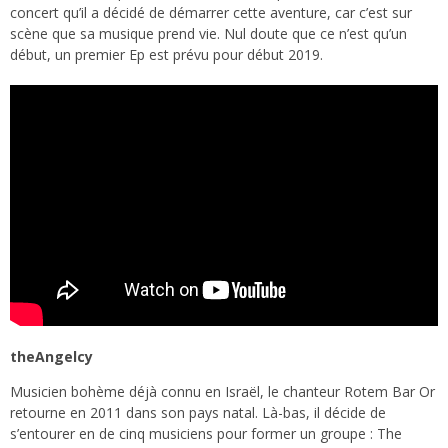
concert qu’il a décidé de démarrer cette aventure, car c’est sur
scène que sa musique prend vie. Nul doute que ce n’est qu’un
début, un premier Ep est prévu pour début 2019.
theAngelcy
Musicien bohème déjà connu en Israël, le chanteur Rotem Bar Or
retourne en 2011 dans son pays natal. Là-bas, il décide de
s’entourer en de cinq musiciens pour former un groupe : The