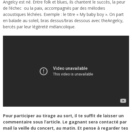
Angelcy est né. Entre folk et blues, ils chantent le succès, la peur
de l’échec ou la paix, accompagnés par des mélodies
acoustiques léchées. Exemple : le titre « My baby boy ». On part
en balade au soleil, bras dessus/bras dessous avec theAngelcy,
bercés par leur légèreté mélancolique.
Pour participer au tirage au sort, il te suffit de laisser un
commentaire sous l’article. Le gagnant sera contacté par
mail la veille du concert, au matin. Et pense à regarder tes