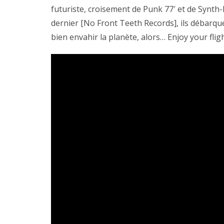
futuriste, croisement de Punk 77′ et de Synth
dernier [No Front Teeth Records], ils débar
bien envahir la planète, alors… Enjoy your fligh