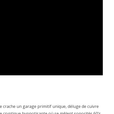
e crache un garage primitif unique, déluge de cuivre
ge cryptique hypnotisante où se mêlent sonorités 60’s