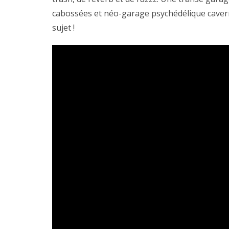
cabossées et néo-garage psychédélique cavern
sujet !