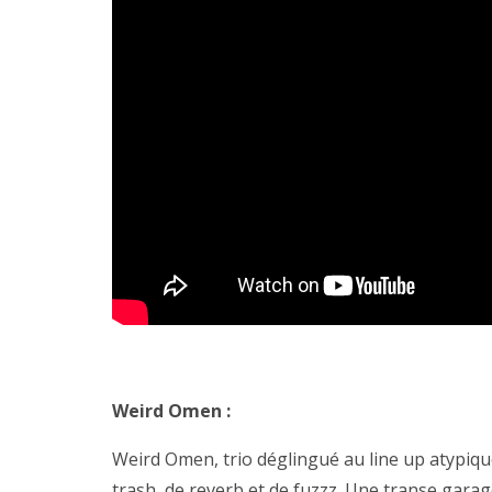
Weird Omen :
Weird Omen, trio déglingué au line up atypiqu
trash, de reverb et de fuzzz. Une transe gara