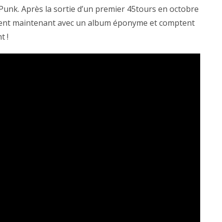
-Punk. Après la sortie d’un premier 45tours en octobre
quent maintenant avec un album éponyme et comptent
t !